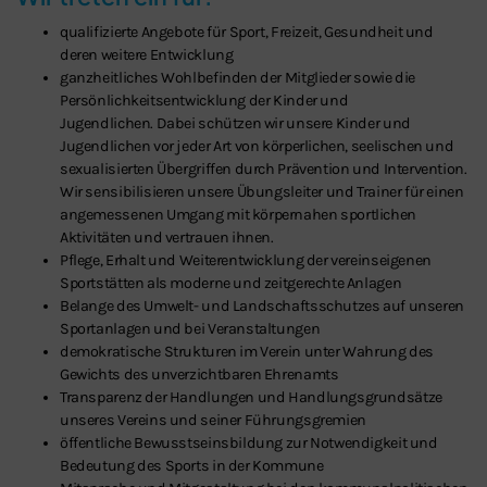
qualifizierte Angebote für Sport, Freizeit, Gesundheit und
deren weitere Entwicklung
ganzheitliches Wohlbefinden der Mitglieder sowie die
Persönlichkeitsentwicklung der Kinder und
Jugendlichen.
Dabei schützen wir unsere Kinder und
Jugendlichen vor jeder Art von körperlichen, seelischen und
sexualisierten Übergriffen durch Prävention und Intervention.
Wir sensibilisieren unsere Übungsleiter und Trainer für einen
angemessenen Umgang mit körpernahen sportlichen
Aktivitäten und vertrauen ihnen.
Pflege, Erhalt und Weiterentwicklung der vereinseigenen
Sportstätten als moderne und zeitgerechte Anlagen
Belange des Umwelt- und Landschaftsschutzes auf unseren
Sportanlagen und bei Veranstaltungen
demokratische Strukturen im Verein unter Wahrung des
Gewichts des unverzichtbaren Ehrenamts
Transparenz der Handlungen und Handlungsgrundsätze
unseres Vereins und seiner Führungsgremien
öffentliche Bewusstseinsbildung zur Notwendigkeit und
Bedeutung des Sports in der Kommune