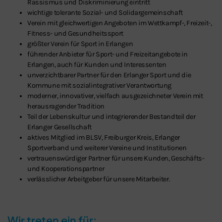
Rassismus und Diskriminierung eintritt
wichtige tolerante Sozial- und Solidargemeinschaft
Verein mit gleichwertigen Angeboten im Wettkampf-, Freizeit-,
Fitness- und Gesundheitssport
größter Verein für Sport in Erlangen
führender Anbieter für Sport- und Freizeitangebote in
Erlangen, auch für Kunden und Interessenten
unverzichtbarer Partner für den Erlanger Sport und die
Kommune mit sozialintegrativer Verantwortung
moderner, innovativer, vielfach ausgezeichneter Verein mit
herausragender Tradition
Teil der Lebenskultur und integrierender Bestandteil der
Erlanger Gesellschaft
aktives Mitglied im BLSV, Freiburger Kreis, Erlanger
Sportverband und weiterer Vereine und Institutionen
vertrauenswürdiger Partner für unsere Kunden, Geschäfts-
und Kooperationspartner
verlässlicher Arbeitgeber für unsere Mitarbeiter.
Wir treten ein für: