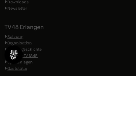
Downloads
Newsletter
TV48 Erlangen
Satzung
Organisation
​
Vereinsgeschichte
Stiftung TV 1848
Sportanlagen
Gaststätte
Angebote
Abteilungen
TV-Vital
Kursprogramm
Vision Vital
FEBELINO - Ferienbetreuung
Sportschule
Ballschule