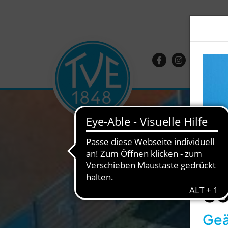
So
Geä