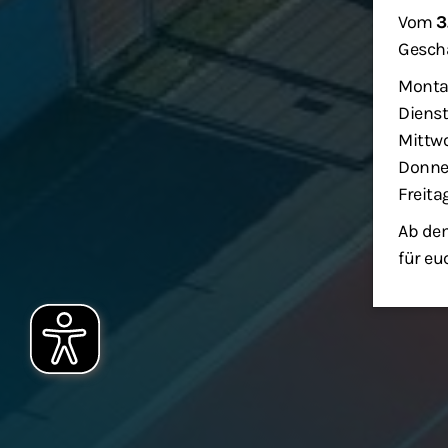
Vom
3
Geschä
Monta
Dienst
Mittwo
Donner
Freita
Ab dem
für eu