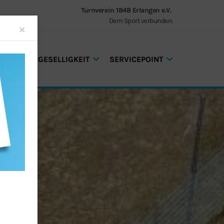
Turnverein 1848 Erlangen e.V.
Dem Sport verbunden.
Close
×
GEN UND GESELLIGKEIT
SERVICEPOINT