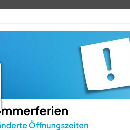
TV 1848
ANGEBOTE
VERANSTALTUN
mmerferien
nderte Öffnungszeiten