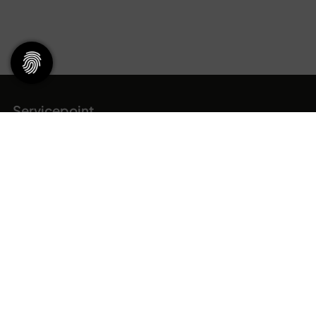
Servicepoint
Kontakt & Öffnungszeiten
​
Fragen und Antworten
Ansprechpartner
Mitglied werden
Stellenangebote
Downloads
Newsletter
TV48 Erlangen
Satzung
Organisation