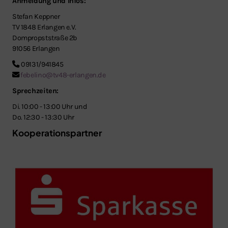
Anmeldung und Infos:
Stefan Keppner
TV 1848 Erlangen e.V.
Dompropststraße 2b
91056 Erlangen
09131/941845
febelino@tv48-erlangen.de
Sprechzeiten:
Di. 10:00 - 13:00 Uhr und
Do. 12:30 - 13:30 Uhr
Kooperationspartner