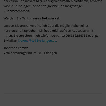
der Verein und unsere Mitglieder gleichermaßen profitieren, schaffen
wir die Grundlage für eine erfolgreiche und langfristige
Zusammenarbeit.
Werden Sie Teil unseres Netzwerks!
Lassen Sie uns unverbindlich über die Möglichkeiten einer
Partnerschaft sprechen. Ich freue mich auf den Austausch mit
Ihnen. Sie erreichen mich telefonisch unter 09131 9289732 oder per
E-Mail an
j.lorenz@tv48-erlangen.de
.
Jonathan Lorenz
Vereinsmanager im TV 1848 Erlangen