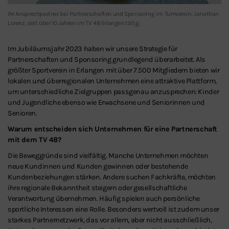
Ihr Ansprechpartner bei Partnerschaften und Sponsoring im Turnverein: Jonathan
Lorenz, seit über 10 Jahren im TV 48 Erlangen tätig.
Im Jubiläumsjahr 2023 haben wir unsere Strategie für
Partnerschaften und Sponsoring grundlegend überarbeitet. Als
größter Sportverein in Erlangen mit über 7.500 Mitgliedern bieten wir
lokalen und überregionalen Unternehmen eine attraktive Plattform,
um unterschiedliche Zielgruppen passgenau anzusprechen: Kinder
und Jugendliche ebenso wie Erwachsene und Seniorinnen und
Senioren.
Warum entscheiden sich Unternehmen für eine Partnerschaft
mit dem TV 48?
Die Beweggründe sind vielfältig. Manche Unternehmen möchten
neue Kundinnen und Kunden gewinnen oder bestehende
Kundenbeziehungen stärken. Andere suchen Fachkräfte, möchten
ihre regionale Bekanntheit steigern oder gesellschaftliche
Verantwortung übernehmen. Häufig spielen auch persönliche
sportliche Interessen eine Rolle. Besonders wertvoll ist zudem unser
starkes Partnernetzwerk, das vor allem, aber nicht ausschließlich,