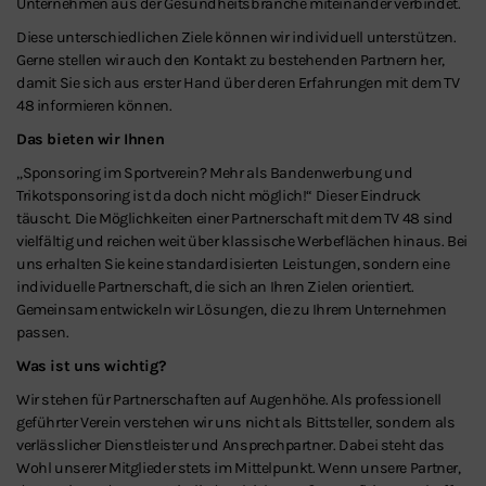
Unternehmen aus der Gesundheitsbranche miteinander verbindet.
Diese unterschiedlichen Ziele können wir individuell unterstützen.
Gerne stellen wir auch den Kontakt zu bestehenden Partnern her,
damit Sie sich aus erster Hand über deren Erfahrungen mit dem TV
48 informieren können.
Das bieten wir Ihnen
„Sponsoring im Sportverein? Mehr als Bandenwerbung und
Trikotsponsoring ist da doch nicht möglich!“ Dieser Eindruck
täuscht. Die Möglichkeiten einer Partnerschaft mit dem TV 48 sind
vielfältig und reichen weit über klassische Werbeflächen hinaus. Bei
uns erhalten Sie keine standardisierten Leistungen, sondern eine
individuelle Partnerschaft, die sich an Ihren Zielen orientiert.
Gemeinsam entwickeln wir Lösungen, die zu Ihrem Unternehmen
passen.
Was ist uns wichtig?
Wir stehen für Partnerschaften auf Augenhöhe. Als professionell
geführter Verein verstehen wir uns nicht als Bittsteller, sondern als
verlässlicher Dienstleister und Ansprechpartner. Dabei steht das
Wohl unserer Mitglieder stets im Mittelpunkt. Wenn unsere Partner,