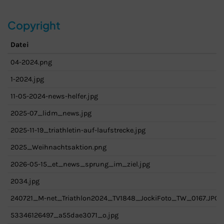
Copyright
Datei
04-2024.png
1-2024.jpg
11-05-2024-news-helfer.jpg
2025-07_lidm_news.jpg
2025-11-19_triathletin-auf-laufstrecke.jpg
2025_Weihnachtsaktion.png
2026-05-15_et_news_sprung_im_ziel.jpg
2034.jpg
240721_M-net_Triathlon2024_TV1848_JockiFoto_TW_0167.JPG
53346126497_a55dae3071_o.jpg