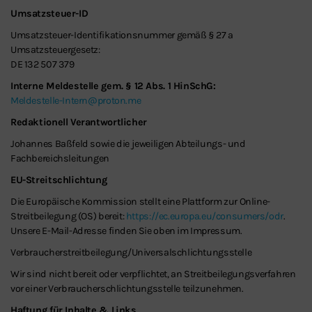
Umsatzsteuer-ID
Umsatzsteuer-Identifikationsnummer gemäß § 27 a
Umsatzsteuergesetz:
DE 132 507 379
Interne Meldestelle gem. § 12 Abs. 1 HinSchG:
Meldestelle-Intern@proton.me
Redaktionell Verantwortlicher
Johannes Baßfeld sowie die jeweiligen Abteilungs- und
Fachbereichsleitungen
EU-Streitschlichtung
Schließen
Die Europäische Kommission stellt eine Plattform zur Online-
Streitbeilegung (OS) bereit:
https://ec.europa.eu/consumers/odr
.
Unsere E-Mail-Adresse finden Sie oben im Impressum.
Verbraucher­streit­beilegung/Universal­schlichtungs­stelle
Wir sind nicht bereit oder verpflichtet, an Streitbeilegungsverfahren
vor einer Verbraucherschlichtungsstelle teilzunehmen.
Haftung für Inhalte & Links