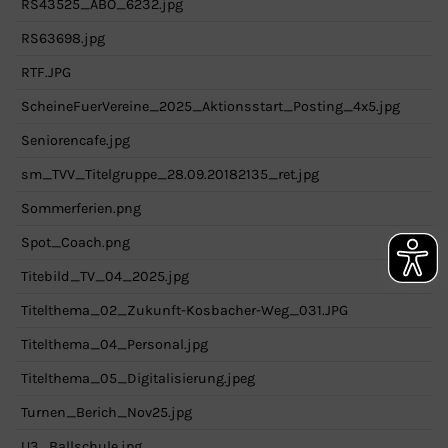
RS43525_ABO_6232.jpg
RS63698.jpg
RTF.JPG
ScheineFuerVereine_2025_Aktionsstart_Posting_4x5.jpg
Seniorencafe.jpg
sm_TVV_Titelgruppe_28.09.20182135_ret.jpg
Sommerferien.png
Spot_Coach.png
Titebild_TV_04_2025.jpg
Titelthema_02_Zukunft-Kosbacher-Weg_031.JPG
Titelthema_04_Personal.jpg
Titelthema_05_Digitalisierung.jpeg
Turnen_Berich_Nov25.jpg
U3_Ballschule.jpg