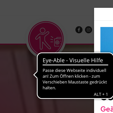
So
Geä