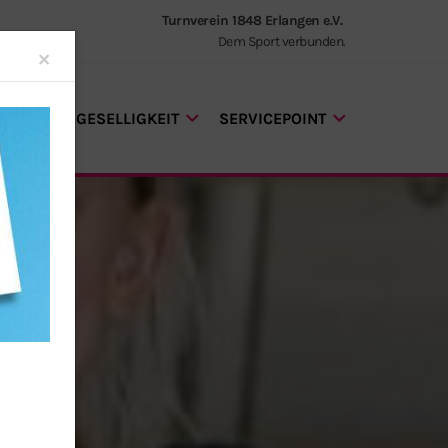
Turnverein 1848 Erlangen e.V.
Dem Sport verbunden.
Close
×
GEN UND GESELLIGKEIT
SERVICEPOINT