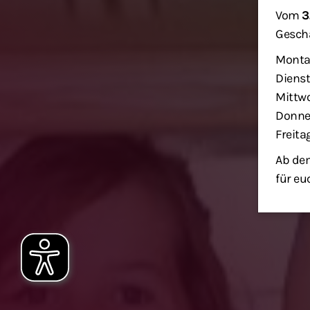
Vom
3
Geschä
Monta
Dienst
Mittwo
Donner
Freita
Ab dem
für eu