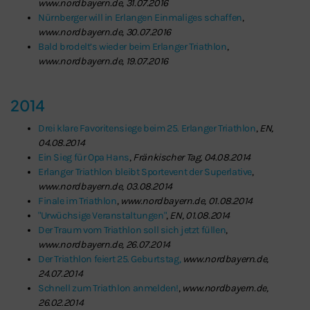
www.nordbayern.de, 31.07.2016
Nürnberger will in Erlangen Einmaliges schaffen
,
www.nordbayern.de, 30.07.2016
Bald brodelt’s wieder beim Erlanger Triathlon
,
www.nordbayern.de, 19.07.2016
2014
Drei klare Favoritensiege beim 25. Erlanger Triathlon
,
EN,
04.08.2014
Ein Sieg für Opa Hans
,
Fränkischer Tag, 04.08.2014
Erlanger Triathlon bleibt Sportevent der Superlative
,
www.nordbayern.de, 03.08.2014
Finale im Triathlon
,
www.nordbayern.de, 01.08.2014
"Urwüchsige Veranstaltungen"
,
EN, 01.08.2014
Der Traum vom Triathlon soll sich jetzt füllen
,
www.nordbayern.de, 26.07.2014
Der Triathlon feiert 25. Geburtstag,
www.nordbayern.de,
24.07.2014
Schnell zum Triathlon anmelden!
,
www.nordbayern.de,
26.02.2014