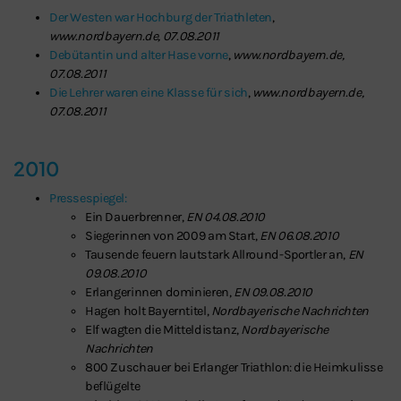
Der Westen war Hochburg der Triathleten
,
www.nordbayern.de, 07.08.2011
Debütantin und alter Hase vorne
,
www.nordbayern.de,
07.08.2011
Die Lehrer waren eine Klasse für sich
,
www.nordbayern.de,
07.08.2011
2010
Pressespiegel:
Ein Dauerbrenner,
EN 04.08.2010
Siegerinnen von 2009 am Start,
EN 06.08.2010
Tausende feuern lautstark Allround-Sportler an,
EN
09.08.2010
Erlangerinnen dominieren,
EN 09.08.2010
Hagen holt Bayerntitel,
Nordbayerische Nachrichten
Elf wagten die Mitteldistanz,
Nordbayerische
Nachrichten
800 Zuschauer bei Erlanger Triathlon: die Heimkulisse
beflügelte