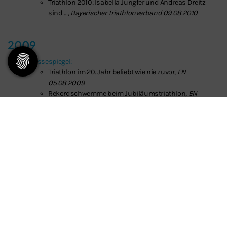
Triathlon 2010: Isabella Jungfer und Andreas Dreitz
sind …,
Bayerischer Triathlonverband 09.08.2010
2009
Pressespiegel:
Triathlon im 20. Jahr beliebt wie nie zuvor,
EN
05.08.2009
Rekordschwemme beim Jubiläumstriathlon,
EN
10.08.2009
8000 Zuschauer spornten die Ausdauer–Athleten an,
EN 10.08.2009
Lokalmatadore auch in der Alterswertung stark,
NN
11.08.2009
2008
Triathlon mit Herz
(Marktspiegel vom 6.8.2008)
800 Triathleten in Erlangen
(Erlanger Nachrichten vom.
11.8.2008)