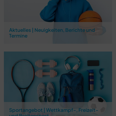
Öffnungszeiten
Montag bis Donnerstag: 08.30 - 11.30 Uhr
Dienstag & Mittwoch: 16.00 - 18.00 Uhr
Freitag von 11.00 - 13.00 Uhr
Aktuelles | Neuigkeiten, Berichte und
Termine
Kontakt
09131 / 42911
01575 / 9631848
info@tv48-erlangen.de
Sportangebot | Wettkampf-, Freizeit-
und Breitensport