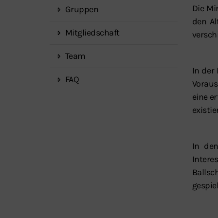
Die Mi
Gruppen
den Al
Mitgliedschaft
versch
Team
In der
FAQ
Voraus
eine e
existi
In den
Intere
Ballsc
gespiel