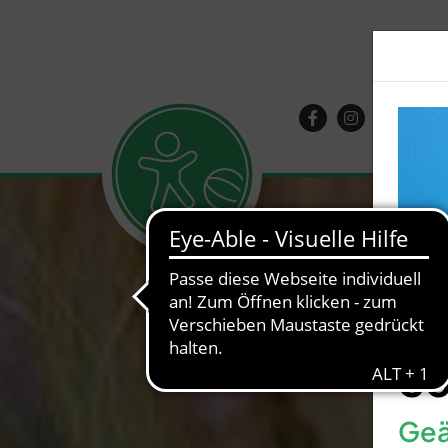
So
Geä