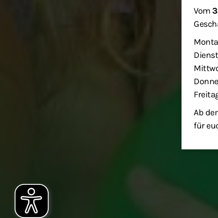
Vom
3
Geschä
Monta
Dienst
Mittwo
Donner
Freita
Ab dem
für eu