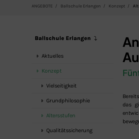
ANGEBOTE
Ballschule Erlangen
Konzept
Al
An
Ballschule Erlangen
Au
Aktuelles
Konzept
Fün
Vielseitigkeit
Bereit
Grundphilosophie
das gi
entwi
Altersstufen
beweg
Qualitätssicherung