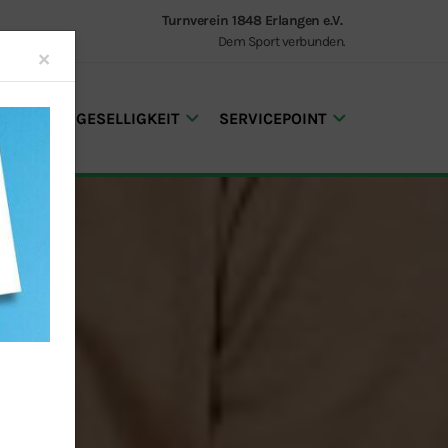
Turnverein 1848 Erlangen e.V.
Dem Sport verbunden.
Close
×
GEN UND GESELLIGKEIT
SERVICEPOINT