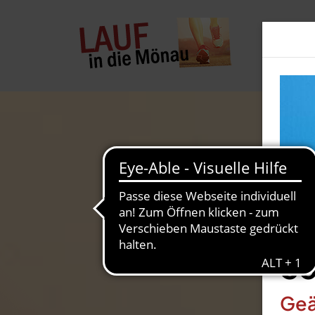
So
Geä