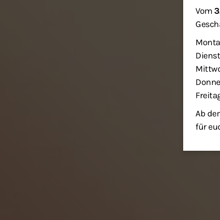
Vom
3
Geschä
Monta
Dienst
Mittwo
Donner
Freita
Ab dem
für eu