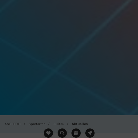
ANGEBOTE
Sportarten
JuJitsu
Aktuelles