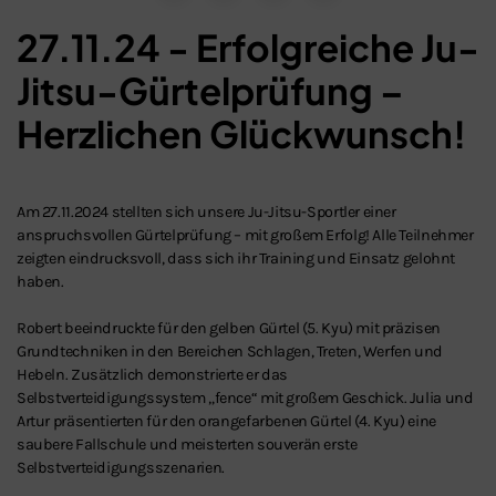
27.11.24 - Erfolgreiche Ju-
Jitsu-Gürtelprüfung –
Herzlichen Glückwunsch!
Am 27.11.2024 stellten sich unsere Ju-Jitsu-Sportler einer
anspruchsvollen Gürtelprüfung – mit großem Erfolg! Alle Teilnehmer
zeigten eindrucksvoll, dass sich ihr Training und Einsatz gelohnt
haben.
Robert beeindruckte für den gelben Gürtel (5. Kyu) mit präzisen
Grundtechniken in den Bereichen Schlagen, Treten, Werfen und
Hebeln. Zusätzlich demonstrierte er das
Selbstverteidigungssystem „fence“ mit großem Geschick. Julia und
Artur präsentierten für den orangefarbenen Gürtel (4. Kyu) eine
Schließen
saubere Fallschule und meisterten souverän erste
Selbstverteidigungsszenarien.