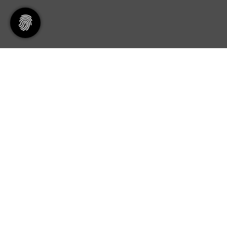
Servicepoint
TV48