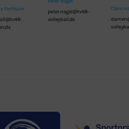
Peter Nagel
Clara H
as Parthum
peter.nagel@tv48-
damen@
ball@tv48-
volleyball.de
volleyba
en.de