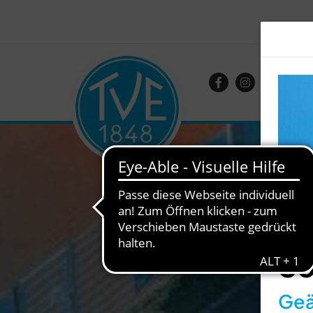
So
Geä