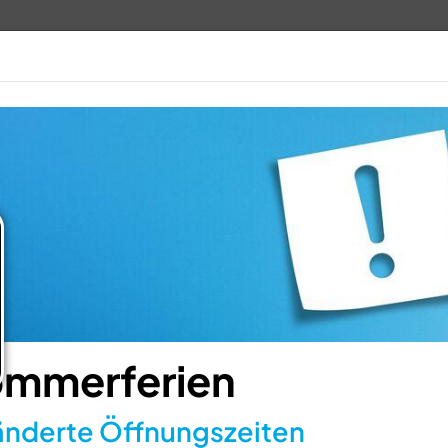
TV 1848
ANGEBOTE
VERANSTALTUN
mmerferien
nderte Öffnungszeiten