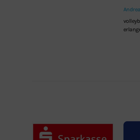
Andre
volley
erlang