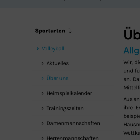
Üb
Sportarten
All
Volleyball
Wir, d
Aktuelles
und fü
Über uns
an. Da
Mittel
Heimspielkalender
Aus an
ihre 
Trainingszeiten
beispi
Damenmannschaften
Hausn
Wettka
Herrenmannschaften