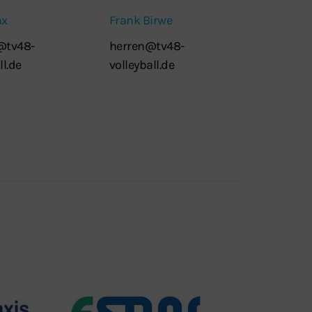
ax
Frank Birwe
tv48-
herren@tv48-
ll.de
volleyball.de