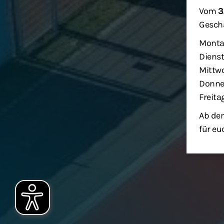
Vom
3
Geschä
Monta
Dienst
Mittwo
Donner
Freita
Ab dem
für eu