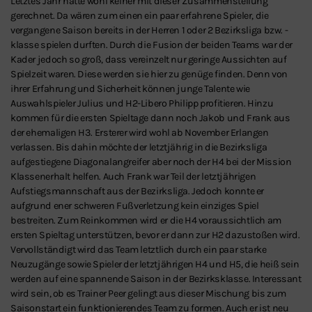
Letztes Jahr hätte wohl keiner mit dieser Zusammenstellung
gerechnet. Da wären zum einen ein paar erfahrene Spieler, die
vergangene Saison bereits in der Herren 1 oder 2 Bezirksliga bzw. -
klasse spielen durften. Durch die Fusion der beiden Teams war der
Schließen
Kader jedoch so groß, dass vereinzelt nur geringe Aussichten auf
Spielzeit waren. Diese werden sie hier zu genüge finden. Denn von
ihrer Erfahrung und Sicherheit können junge Talente wie
Auswahlspieler Julius und H2-Libero Philipp profitieren. Hinzu
kommen für die ersten Spieltage dann noch Jakob und Frank aus
der ehemaligen H3. Ersterer wird wohl ab November Erlangen
verlassen. Bis dahin möchte der letztjährig in die Bezirksliga
aufgestiegene Diagonalangreifer aber noch der H4 bei der Mission
Klassenerhalt helfen. Auch Frank war Teil der letztjährigen
Aufstiegsmannschaft aus der Bezirksliga. Jedoch konnte er
aufgrund ener schweren Fußverletzung kein einziges Spiel
bestreiten. Zum Reinkommen wird er die H4 voraussichtlich am
ersten Spieltag unterstützen, bevor er dann zur H2 dazustoßen wird.
Vervollständigt wird das Team letztlich durch ein paar starke
Neuzugänge sowie Spieler der letztjährigen H4 und H5, die heiß sein
werden auf eine spannende Saison in der Bezirksklasse. Interessant
wird sein, ob es Trainer Peer gelingt aus dieser Mischung bis zum
Saisonstart ein funktionierendes Team zu formen. Auch er ist neu