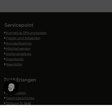
Servicepoint
Kontakt & Öffnungszeiten
​
Fragen und Antworten
Ansprechpartner
Mitglied werden
Stellenangebote
Downloads
Newsletter
TV48 Erlangen
Satzung
Organisation
​
Vereinsgeschichte
Stiftung TV 1848
Sportanlagen