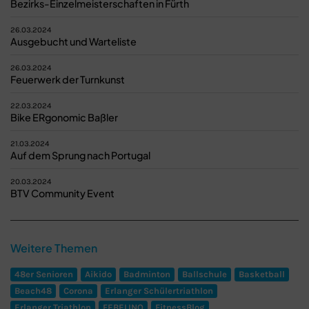
Bezirks-Einzelmeisterschaften in Fürth
26.03.2024
Ausgebucht und Warteliste
26.03.2024
Feuerwerk der Turnkunst
22.03.2024
Bike ERgonomic Baßler
21.03.2024
Auf dem Sprung nach Portugal
20.03.2024
BTV Community Event
Weitere Themen
48er Senioren
Aikido
Badminton
Ballschule
Basketball
Beach48
Corona
Erlanger Schülertriathlon
Erlanger Triathlon
FEBELINO
FitnessBlog