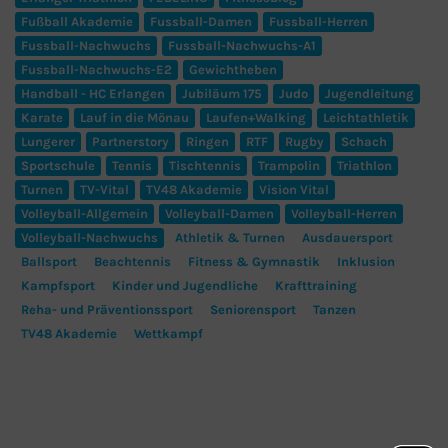
Fußball Akademie
Fussball-Damen
Fussball-Herren
Fussball-Nachwuchs
Fussball-Nachwuchs-A1
Fussball-Nachwuchs-E2
Gewichtheben
Handball - HC Erlangen
Jubiläum 175
Judo
Jugendleitung
Karate
Lauf in die Mönau
Laufen+Walking
Leichtathletik
Lungerer
Partnerstory
Ringen
RTF
Rugby
Schach
Sportschule
Tennis
Tischtennis
Trampolin
Triathlon
Turnen
TV-Vital
TV48 Akademie
Vision Vital
Volleyball-Allgemein
Volleyball-Damen
Volleyball-Herren
Volleyball-Nachwuchs
Athletik & Turnen
Ausdauersport
Ballsport
Beachtennis
Fitness & Gymnastik
Inklusion
Kampfsport
Kinder und Jugendliche
Krafttraining
Reha- und Präventionssport
Seniorensport
Tanzen
TV48 Akademie
Wettkampf