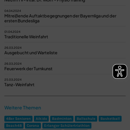
04.04.2024
Mitreißende Auftaktbegegnungen der Bayernliga und der
ersten Bundesliga
01.04.2024
Traditionelle Weinfahrt
26.03.2024
Ausgebucht und Warteliste
26.03.2024
Feuerwerk der Turnkunst
25.03.2024
Tanz-Weinfahrt
Weitere Themen
48er Senioren
Aikido
Badminton
Ballschule
Basketball
Beach48
Corona
Erlanger Schülertriathlon