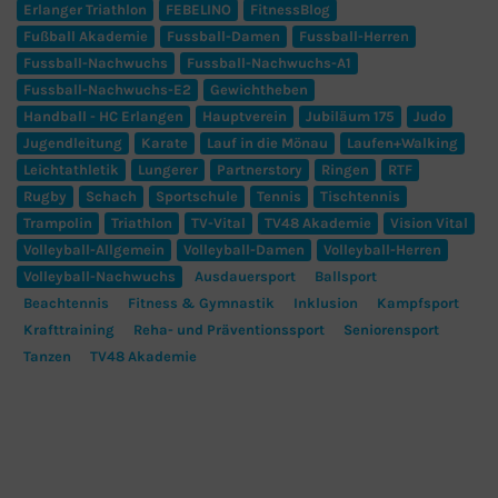
Erlanger Triathlon
FEBELINO
FitnessBlog
Fußball Akademie
Fussball-Damen
Fussball-Herren
Fussball-Nachwuchs
Fussball-Nachwuchs-A1
Fussball-Nachwuchs-E2
Gewichtheben
Handball - HC Erlangen
Hauptverein
Jubiläum 175
Judo
Jugendleitung
Karate
Lauf in die Mönau
Laufen+Walking
Leichtathletik
Lungerer
Partnerstory
Ringen
RTF
Rugby
Schach
Sportschule
Tennis
Tischtennis
Trampolin
Triathlon
TV-Vital
TV48 Akademie
Vision Vital
Volleyball-Allgemein
Volleyball-Damen
Volleyball-Herren
Volleyball-Nachwuchs
Ausdauersport
Ballsport
Beachtennis
Fitness & Gymnastik
Inklusion
Kampfsport
Krafttraining
Reha- und Präventionssport
Seniorensport
Tanzen
TV48 Akademie