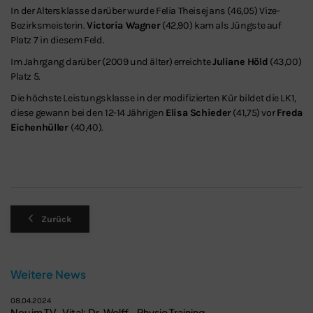
In der Altersklasse darüber wurde Felia Theisejans (46,05) Vize-
Bezirksmeisterin.
Victoria Wagner
(42,90) kam als Jüngste auf
Platz 7 in diesem Feld.
Im Jahrgang darüber (2009 und älter) erreichte
Juliane Höld
(43,00)
Platz 5.
Die höchste Leistungsklasse in der modifizierten Kür bildet die LK1,
diese gewann bei den 12-14 Jährigen
Elisa Schieder
(41,75) vor
Freda
Eichenhüller
(40,40).
Zurück
Weitere News
08.04.2024
Neu im TV-Vital: Dr. Wolff - Physio Training