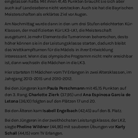
eingelassen hatte. Mit ihren 41,45 Punkten braucht sie sich aber
auch auf Landesebene nicht verstecken. Auch sie hat die Bayrischen
Meisterschaften als erklärtes Ziel vor Augen.
Am Nachmittag wurde dann in den um drei Stufen erleichterten Kür-
Klassen, der modifizierten Kür LK3-LK1, die Meisterschaft
ausgeturnt. Je mehr Elemente die Turnerinnen beherrschen, desto
höher können sie in der Leistungsklasse starten, dadurch bleibt
das Wettkampfturnen für die Mädels in ihrer Entwicklung
interessant. Wenn das olympische Programm nicht mehr erreichbar
ist, dann wechseln die Mädchen in die LK3.
Hier starteten 11 Mädchen vom TV Erlangen in zwei Altersklassen, im
Jahrgang 2013-2015 und 2010-2012.
Bei den Jüngeren kam
Paula Perschmann
mit 45,15 Punkten auf
den 3. Rang.
Charlotte Zierk
(37,95) und
Ana Espinosa Garcia de
Letona
(36,10) folgten auf den Plätzen 17 und 20.
Bei den Älteren kam
Isabell Engelbach
(42,45) auf den 8. Platz.
Bei den Jüngeren in der zweithöchsten Leistungsklasse, der LK2,
siegte
Pheline Wildner
(44,95) mit sauberen Übungen vor
Karly
Schall
(44,15) vom TV Erlangen.