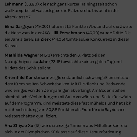
Lehmann
(38,80), die nach ganz kurzer Trainingszeit schon
wettkampfbereit war, belegten die Plätze sechs bis acht in der
Altersklasse 7.
Elina Sargsyan
(49,00) hatte mit 1,5 Punkten Abstand auf die Zweite
die Nase vorn in der AK8.
Lilli Perschmann
(46,00) wurde Dritte. Die
ein Jahr ältere
Elsa Zierk
(44,05) turnte außer Konkurrenz in dieser
Klasse.
Mathilda Wagner
(41,73) erreichte den 6. Platz bei den
Neunjährigen,
Isa Jahn
(23,18) erwischte keinen guten Tag und
bildete das Schlusslicht.
Kriemhild Kunstmann
zeigte erstaunlich schwierige Elemente auf
dem 10 cm breiten Schwebebalken. Mit Flickflack und Radwende
wird einiges von den Zehnjährigen abverlangt. Am Boden stehen
akrobatische Verbindungen mit Salto vorwärts und Salto rückwärts
auf dem Programm. Kimi meisterte diese fast mühelos und hat sich
mit ihrer Leistung von 50,88 Punkten als Erste für die Bayrischen
Meisterschaften qualifiziert.
Ana Zhiyao Xu
(15) war die einzige Turnerin aus Mittelfranken, die
sich in der Olympischen Kürklasse auf diese Herausforderung