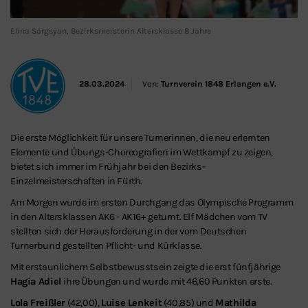
Elina Sargsyan, Bezirksmeisterin Altersklasse 8 Jahre
28.03.2024
Von:
Turnverein 1848 Erlangen e.V.
Die erste Möglichkeit für unsere Turnerinnen, die neu erlernten
Elemente und Übungs-Choreografien im Wettkampf zu zeigen,
bietet sich immer im Frühjahr bei den Bezirks-
Einzelmeisterschaften in Fürth.
Am Morgen wurde im ersten Durchgang das Olympische Programm
in den Altersklassen AK6 - AK16+ geturnt. Elf Mädchen vom TV
stellten sich der Herausforderung in der vom Deutschen
Turnerbund gestellten Pflicht- und Kürklasse.
Mit erstaunlichem Selbstbewusstsein zeigte die erst fünfjährige
Hagia Adiel
ihre Übungen und wurde mit 46,60 Punkten erste.
Lola Freißler
(42,00),
Luise Lenkeit
(40,85) und
Mathilda