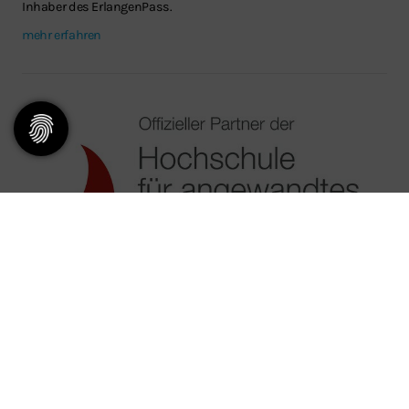
Inhaber des ErlangenPass.
mehr erfahren