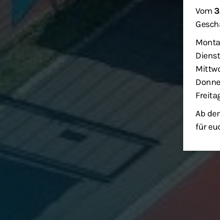
Vom
3
Geschä
Monta
Dienst
Mittwo
Donner
Freita
Ab dem
für eu