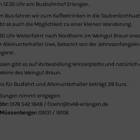
 12.30 Uhr am Busbahnhof Erlangen.
m Bus fahren wir zum Kaffeetrinken in die Taubenlochhuet
ibt es auch die Möglichkeit zu einer kleinen Wanderung.
30 Uhr Weiterfahrt nach Nordheim. Im Weingut Braun erwa
r Alleinunterhalter Uwe, bekannt von der Jahresanfangskn
ngerer.
sen gibt es auf Vorbestellung Winzerplatte und natürlich 
Weine des Weingut Braun.
is für Busfahrt und Alleinunterhalter beträgt 28 Euro .
dungen nimmt entgegen:
öhr:
0178 542 1848 / f.loehr@tv48-erlangen.de
 Müssenberger:
09131 / 16106