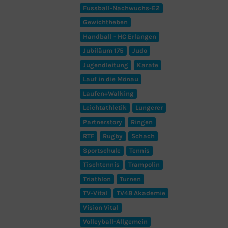
Fussball-Nachwuchs-E2
Gewichtheben
Handball - HC Erlangen
Jubiläum 175
Judo
Jugendleitung
Karate
Lauf in die Mönau
Laufen+Walking
Leichtathletik
Lungerer
Partnerstory
Ringen
RTF
Rugby
Schach
Sportschule
Tennis
Tischtennis
Trampolin
Triathlon
Turnen
TV-Vital
TV48 Akademie
Vision Vital
Volleyball-Allgemein