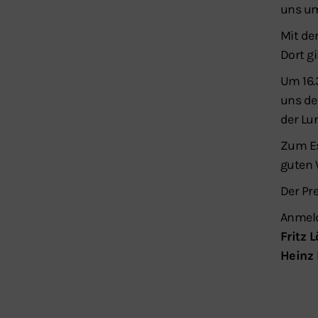
uns um
Mit de
Dort g
Um 16.
uns de
der Lu
Zum Es
guten 
Der Pre
Anmel
Fritz L
Heinz