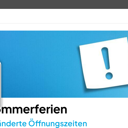
TV 1848
ANGEBOTE
VERANSTALTUN
mmerferien
nderte Öffnungszeiten