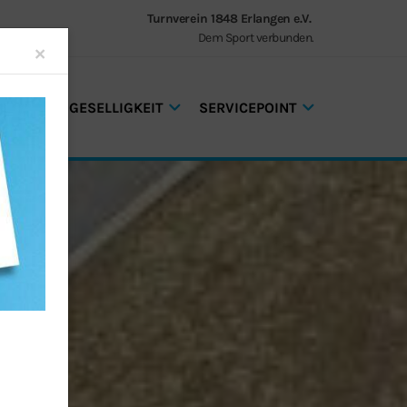
Turnverein 1848 Erlangen e.V.
Dem Sport verbunden.
Close
×
GEN UND GESELLIGKEIT
SERVICEPOINT