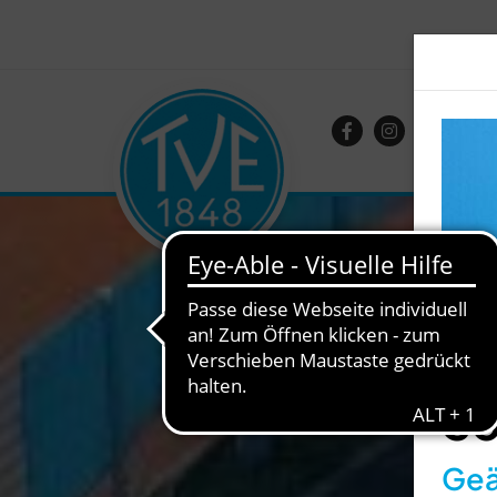
So
Geä