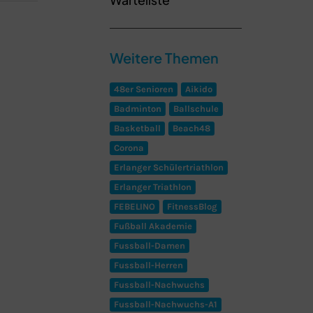
Weitere Themen
48er Senioren
Aikido
Badminton
Ballschule
Basketball
Beach48
Corona
Erlanger Schülertriathlon
Erlanger Triathlon
FEBELINO
FitnessBlog
Fußball Akademie
Fussball-Damen
Fussball-Herren
Fussball-Nachwuchs
Fussball-Nachwuchs-A1