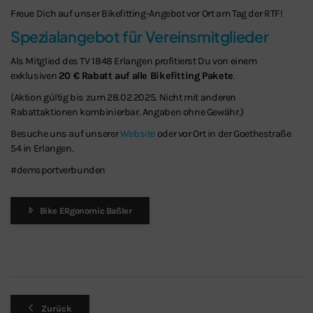
Freue Dich auf unser Bikefitting-Angebot vor Ort am Tag der RTF!
Spezialangebot für Vereinsmitglieder
Als Mitglied des TV 1848 Erlangen profitierst Du von einem
exklusiven
20 € Rabatt auf alle Bikefitting Pakete
.
(Aktion gültig bis zum 28.02.2025. Nicht mit anderen
Rabattaktionen kombinierbar. Angaben ohne Gewähr.)
Besuche uns auf unserer
Website
oder vor Ort in der Goethestraße
54 in Erlangen.
#demsportverbunden
Bike ERgonomic Baßler
Zurück