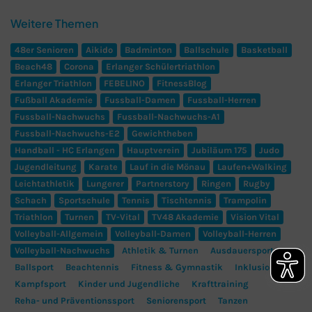
Weitere Themen
48er Senioren
Aikido
Badminton
Ballschule
Basketball
Beach48
Corona
Erlanger Schülertriathlon
Erlanger Triathlon
FEBELINO
FitnessBlog
Fußball Akademie
Fussball-Damen
Fussball-Herren
Fussball-Nachwuchs
Fussball-Nachwuchs-A1
Fussball-Nachwuchs-E2
Gewichtheben
Handball - HC Erlangen
Hauptverein
Jubiläum 175
Judo
Jugendleitung
Karate
Lauf in die Mönau
Laufen+Walking
Leichtathletik
Lungerer
Partnerstory
Ringen
Rugby
Schach
Sportschule
Tennis
Tischtennis
Trampolin
Triathlon
Turnen
TV-Vital
TV48 Akademie
Vision Vital
Volleyball-Allgemein
Volleyball-Damen
Volleyball-Herren
Volleyball-Nachwuchs
Athletik & Turnen
Ausdauersport
Ballsport
Beachtennis
Fitness & Gymnastik
Inklusion
Kampfsport
Kinder und Jugendliche
Krafttraining
Reha- und Präventionssport
Seniorensport
Tanzen