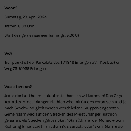
Wann?
Samstag, 20. April 2024
Treffen: 8:30 Uhr
Start des gemeinsamen Trainings: 9:00 Uhr
Wo?
Treffpunkt ist der Parkplatz des TV 1848 Erlangen e.V. | Kosbacher
Weg 75, 91056 Erlangen
Was steht an?
Jeder, der Lust hat mitzulaufen, ist herzlich willkommen! Das Orga-
Team des M-net Erlanger Triathlon wird mit Guides Vorort sein und je
nach Geschwindigkeit werden verschiedene Gruppen angeboten.
Gemeinsam wird auf den Strecken des M-net Erlanger Triathlon
gelaufen. Als Strecken gibt es 5km, 10km (5km in der Mönau + 5km
Richtung Innenstadt + mit dem Bus zurück) oder 15km (5km in der