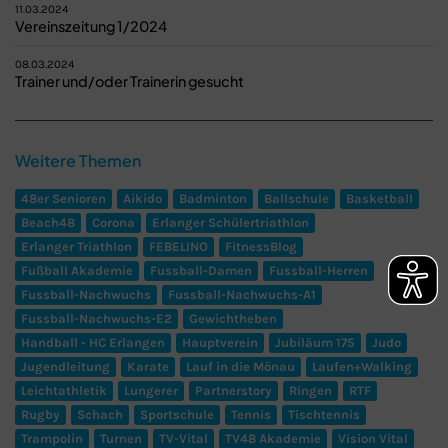
11.03.2024
Vereinszeitung 1/2024
08.03.2024
Trainer und/oder Trainerin gesucht
Weitere Themen
48er Senioren
Aikido
Badminton
Ballschule
Basketball
Beach48
Corona
Erlanger Schülertriathlon
Erlanger Triathlon
FEBELINO
FitnessBlog
Fußball Akademie
Fussball-Damen
Fussball-Herren
Fussball-Nachwuchs
Fussball-Nachwuchs-A1
Fussball-Nachwuchs-E2
Gewichtheben
Handball - HC Erlangen
Hauptverein
Jubiläum 175
Judo
Jugendleitung
Karate
Lauf in die Mönau
Laufen+Walking
Leichtathletik
Lungerer
Partnerstory
Ringen
RTF
Rugby
Schach
Sportschule
Tennis
Tischtennis
Trampolin
Turnen
TV-Vital
TV48 Akademie
Vision Vital