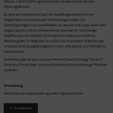
Mönau + 5km Richtung Innenstadt + wieder zurück an das
Vereinsgelände).
Es wird ein entspannter Lauf mit Sportbegeisterten mit der
Möglichkeit zum Austausch mit Gleichgesinnten. Ein
Samstagmorgen zum Spaßhaben. Du kannst das Orga-Team alles
fragen, was Du schon immer einmal über den M-net Erlanger
Triathlon wissen wolltest. Du knüpfst Kontakte zur Triathlon-
Abteilung des TV 1848 oder zum BTV. Du musst kein Triathlet sein
und eine Vereinszugehörigkeit ist nicht erforderlich. Die Teilnahme
ist kostenlos.
Außerdem gibt es das neue Iso-Produkt (Dextro Energy “Iso fast”
Fruit mix) für die Rad- und Laufstrecke des M-net Erlanger Triathlon
zu testen.
Anmeldung
Wir bitten um Voranmeldung unter folgendem Link:
Zur Website