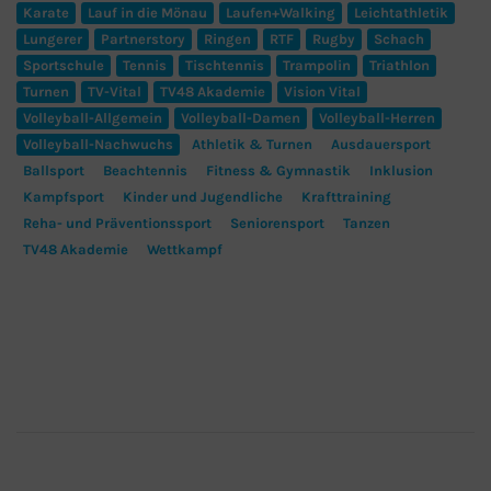
Karate
Lauf in die Mönau
Laufen+Walking
Leichtathletik
Lungerer
Partnerstory
Ringen
RTF
Rugby
Schach
Sportschule
Tennis
Tischtennis
Trampolin
Triathlon
Turnen
TV-Vital
TV48 Akademie
Vision Vital
Volleyball-Allgemein
Volleyball-Damen
Volleyball-Herren
Volleyball-Nachwuchs
Athletik & Turnen
Ausdauersport
Ballsport
Beachtennis
Fitness & Gymnastik
Inklusion
Kampfsport
Kinder und Jugendliche
Krafttraining
Reha- und Präventionssport
Seniorensport
Tanzen
TV48 Akademie
Wettkampf