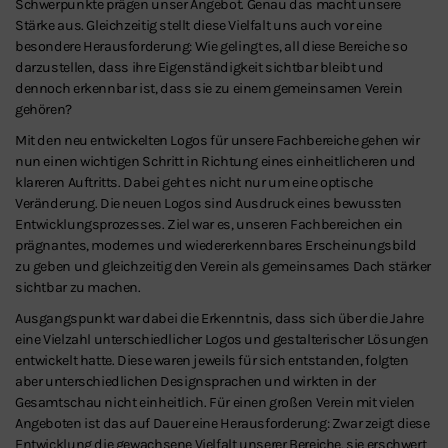
Schwerpunkte prägen unser Angebot. Genau das macht unsere
Stärke aus. Gleichzeitig stellt diese Vielfalt uns auch vor eine
besondere Herausforderung: Wie gelingt es, all diese Bereiche so
darzustellen, dass ihre Eigenständigkeit sichtbar bleibt und
dennoch erkennbar ist, dass sie zu einem gemeinsamen Verein
gehören?
Mit den neu entwickelten Logos für unsere Fachbereiche gehen wir
nun einen wichtigen Schritt in Richtung eines einheitlicheren und
klareren Auftritts. Dabei geht es nicht nur um eine optische
Veränderung. Die neuen Logos sind Ausdruck eines bewussten
Entwicklungsprozesses. Ziel war es, unseren Fachbereichen ein
prägnantes, modernes und wiedererkennbares Erscheinungsbild
zu geben und gleichzeitig den Verein als gemeinsames Dach stärker
sichtbar zu machen.
Ausgangspunkt war dabei die Erkenntnis, dass sich über die Jahre
eine Vielzahl unterschiedlicher Logos und gestalterischer Lösungen
entwickelt hatte. Diese waren jeweils für sich entstanden, folgten
aber unterschiedlichen Designsprachen und wirkten in der
Gesamtschau nicht einheitlich. Für einen großen Verein mit vielen
Angeboten ist das auf Dauer eine Herausforderung: Zwar zeigt diese
Entwicklung die gewachsene Vielfalt unserer Bereiche, sie erschwert