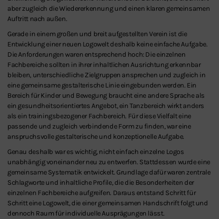
aber zugleich die Wiedererkennung und einen klaren gemeinsamen
Auftritt nach außen.
Gerade in einem großen und breit aufgestellten Verein ist die
Entwicklung einer neuen Logowelt deshalb keine einfache Aufgabe.
Die Anforderungen waren entsprechend hoch: Die einzelnen
Fachbereiche sollten in ihrer inhaltlichen Ausrichtung erkennbar
bleiben, unterschiedliche Zielgruppen ansprechen und zugleich in
eine gemeinsame gestalterische Linie eingebunden werden. Ein
Bereich für Kinder und Bewegung braucht eine andere Sprache als
ein gesundheitsorientiertes Angebot, ein Tanzbereich wirkt anders
als ein trainingsbezogener Fachbereich. Für diese Vielfalt eine
passende und zugleich verbindende Form zu finden, war eine
anspruchsvolle gestalterische und konzeptionelle Aufgabe.
Genau deshalb war es wichtig, nicht einfach einzelne Logos
unabhängig voneinander neu zu entwerfen. Stattdessen wurde eine
gemeinsame Systematik entwickelt. Grundlage dafür waren zentrale
Schlagworte und inhaltliche Profile, die die Besonderheiten der
einzelnen Fachbereiche aufgreifen. Daraus entstand Schritt für
Schritt eine Logowelt, die einer gemeinsamen Handschrift folgt und
dennoch Raum für individuelle Ausprägungen lässt.