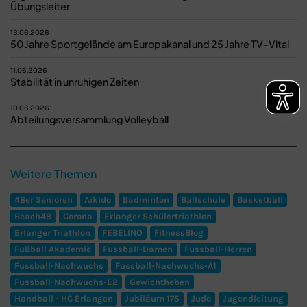
Übungsleiter
13.06.2026
50 Jahre Sportgelände am Europakanal und 25 Jahre TV-Vital
11.06.2026
Stabilität in unruhigen Zeiten
10.06.2026
Abteilungsversammlung Volleyball
Weitere Themen
48er Senioren
Aikido
Badminton
Ballschule
Basketball
Beach48
Corona
Erlanger Schülertriathlon
Erlanger Triathlon
FEBELINO
FitnessBlog
Fußball Akademie
Fussball-Damen
Fussball-Herren
Fussball-Nachwuchs
Fussball-Nachwuchs-A1
Fussball-Nachwuchs-E2
Gewichtheben
Handball - HC Erlangen
Jubiläum 175
Judo
Jugendleitung