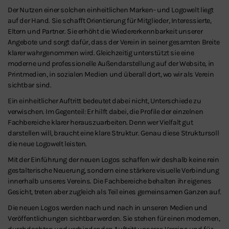
Der Nutzen einer solchen einheitlichen Marken- und Logowelt liegt
auf der Hand. Sie schafft Orientierung für Mitglieder, Interessierte,
Eltern und Partner. Sie erhöht die Wiedererkennbarkeit unserer
Angebote und sorgt dafür, dass der Verein in seiner gesamten Breite
klarer wahrgenommen wird. Gleichzeitig unterstützt sie eine
moderne und professionelle Außendarstellung auf der Website, in
Printmedien, in sozialen Medien und überall dort, wo wir als Verein
sichtbar sind.
Ein einheitlicher Auftritt bedeutet dabei nicht, Unterschiede zu
verwischen. Im Gegenteil: Er hilft dabei, die Profile der einzelnen
Fachbereiche klarer herauszuarbeiten. Denn wer Vielfalt gut
darstellen will, braucht eine klare Struktur. Genau diese Struktursoll
die neue Logowelt leisten.
Mit der Einführung der neuen Logos schaffen wir deshalb keine rein
gestalterische Neuerung, sondern eine stärkere visuelle Verbindung
innerhalb unseres Vereins. Die Fachbereiche behalten ihr eigenes
Gesicht, treten aber zugleich als Teil eines gemeinsamen Ganzen auf.
Die neuen Logos werden nach und nach in unseren Medien und
Veröffentlichungen sichtbar werden. Sie stehen für einen modernen,