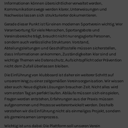
Informationen können übersichtlicher verwaltet werden,
Kommunikationswege werden klarer, Unterweisungen und
Nachweise lassen sich strukturierter dokumentieren.
Gerade dieser Punkt ist für einen modernen Sportverein wichtig. Wer
Verantwortung für viele Menschen, Sportangebote und
Vereinsbereiche trägt, braucht nicht nur engagierte Personen,
sondern auch verlässliche Strukturen. Vorstand,
Abteilungsleitungen und Geschäftsstelle müssen sicherstellen,
dass Informationen ankommen, Zuständigkeiten klar sind und
wichtige Themen wie Datenschutz, Aufsichtspflicht oder Prävention
nicht dem Zufall überlassen bleiben.
Die Einführung von klubboard ist daher ein weiterer Schritt auf
unserem Weg zu einer zeitgemäßen Vereinsorganisation. Wir wissen
aber auch: Neue digitale Lösungen brauchen Zeit. Nicht alles wird
vom ersten Tag an perfekt laufen. Abläufe müssen sich einspielen,
Fragen werden entstehen, Erfahrungen aus der Praxis müssen
aufgenommen und Prozesse weiterentwickelt werden. Deshalb
verstehen wir die Einführung nicht als einmaliges Projekt, sondern
als gemeinsamen Lernprozess.
Wichtig ist uns dabei: Die Plattform soll unseren Verein