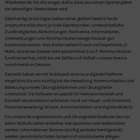
Mitarbeitende. Sie alle sorgen dafür, dass aus einem Sportangebot
ein lebendiges Vereinsleben wird.
Gleichzeitig ist die Organisation eines großen Vereins heute
anspruchsvoller denn je. Viele Sportstunden, unterschiedliche
Zuständigkeiten, Abrechnungen, Nachweise, Informationen,
Unterweisungen und Kommunikationswege müssen gut
koordiniert werden. Was früher vielleicht noch mit Papierlisten, E-
Mails, einzelnen Dateien oder persönlicher Zuruf- Kommunikation
funktioniert hat, stößt bei der Größe und Vielfalt unseres Vereins
zunehmend an Grenzen.
Deshalb haben wir mit klubboard eine neue digitale Plattform
eingeführt, die uns künftig bei der Verwaltung, Kommunikation und
Betreuung unserer Übungsleiterinnen und Übungsleiter
unterstützt. Die Software ist speziell für Vereine entwickelt und
bündelt verschiedene Funktionen rund um Haupt- und Ehrenamt,
Personalverwaltung, Wissen, Kommunikation und digitale Abläufe.
Für unsere Übungsleiterinnen und Übungsleiter bedeutet das vor
allem: Abläufe sollen einfacher, transparenter und verlässlicher
werden. Informationen können künftig zentraler bereitgestellt
werden, persönliche Daten lassen sich strukturierter pflegen,