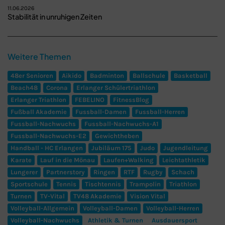
11.06.2026
Stabilität in unruhigen Zeiten
Weitere Themen
48er Senioren
Aikido
Badminton
Ballschule
Basketball
Beach48
Corona
Erlanger Schülertriathlon
Erlanger Triathlon
FEBELINO
FitnessBlog
Fußball Akademie
Fussball-Damen
Fussball-Herren
Fussball-Nachwuchs
Fussball-Nachwuchs-A1
Fussball-Nachwuchs-E2
Gewichtheben
Handball - HC Erlangen
Jubiläum 175
Judo
Jugendleitung
Karate
Lauf in die Mönau
Laufen+Walking
Leichtathletik
Lungerer
Partnerstory
Ringen
RTF
Rugby
Schach
Sportschule
Tennis
Tischtennis
Trampolin
Triathlon
Turnen
TV-Vital
TV48 Akademie
Vision Vital
Volleyball-Allgemein
Volleyball-Damen
Volleyball-Herren
Volleyball-Nachwuchs
Athletik & Turnen
Ausdauersport