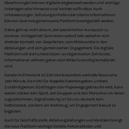
Abrechnungen können digitaler abgewickelt werden und wichtige
Unterlagen oder Hinweise sind leichter auffindbar. Auch
Unterweisungen, Schulungsinhalte oder interne Informationen
können über eine gemeinsame Plattform bereitgestellt werden.
Dabei geht es nicht darum, den persönlichen Austausch zu
ersetzen. Im Gegenteil: Gute Vereinsarbeit lebt weiterhin vom
direkten Kontakt, von Gesprächen, vom Miteinander in den
Abteilungen und vom gemeinsamen Engagement. Die digitale
Plattform soll dort unterstützen, wo Organisation Zeit kostet,
Informationen verloren gehen oder Abläufe unnötig kompliziert
sind.
Gerade im Ehrenamt ist Zeit eine besonders wertvolle Ressource.
Jede Minute, die nicht für doppelte Dateneingaben, unklare
Zuständigkeiten, Rückfragen oder Papierwege gebraucht wird, kann
wieder stärker dem Sport, den Gruppen und den Menschen im Verein
zugutekommen. Digitalisierung ist für uns deshalb kein
Selbstzweck, sondern ein Werkzeug, um Engagement besser zu
begleiten.
Auch für Geschäftsstelle, Abteilungsleitungen und Vorstand bringt
die neue Plattform wichtige Vorteile. Personaldaten und