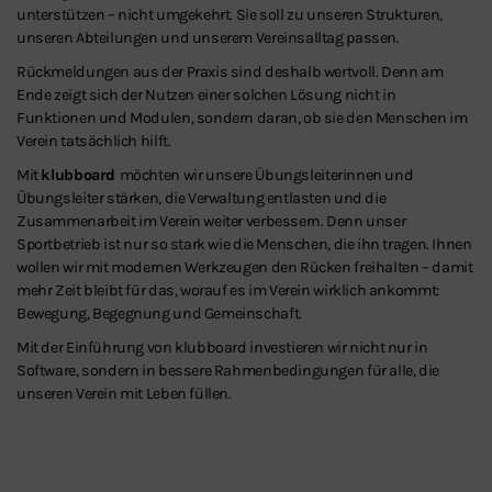
unterstützen – nicht umgekehrt. Sie soll zu unseren Strukturen,
unseren Abteilungen und unserem Vereinsalltag passen.
Rückmeldungen aus der Praxis sind deshalb wertvoll. Denn am
Ende zeigt sich der Nutzen einer solchen Lösung nicht in
Funktionen und Modulen, sondern daran, ob sie den Menschen im
Verein tatsächlich hilft.
Mit
klubboard
möchten wir unsere Übungsleiterinnen und
Übungsleiter stärken, die Verwaltung entlasten und die
Zusammenarbeit im Verein weiter verbessern. Denn unser
Sportbetrieb ist nur so stark wie die Menschen, die ihn tragen. Ihnen
wollen wir mit modernen Werkzeugen den Rücken freihalten – damit
mehr Zeit bleibt für das, worauf es im Verein wirklich ankommt:
Bewegung, Begegnung und Gemeinschaft.
Mit der Einführung von klubboard investieren wir nicht nur in
Software, sondern in bessere Rahmenbedingungen für alle, die
unseren Verein mit Leben füllen.