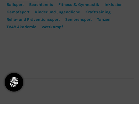
Ballsport
Beachtennis
Fitness & Gymnastik
Inklusion
Kampfsport
Kinder und Jugendliche
Krafttraining
Reha- und Präventionssport
Seniorensport
Tanzen
TV48 Akademie
Wettkampf