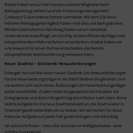
Bisher haben wir auf die Fairness unserer Mitglieder beim
Beitragseinzug vertraut und ein Forderungsmanagement
(„Inkasso“) über externe Partner vermieden. Mit dem Ziel einer
höheren Beitragsgerechtigkeit haben wird dies seit April geändert.
Mit der Creditreform in Nürnberg haben wir ein versiertes
Unternehmen beauftragt, um künftig unsere offenen Beiträge nach
entsprechendem Mahnverfahren einzufordern. Hierbei haben wir
uns bewusst für einen Partner entschieden, der bereits
entsprechende Vereinserfahrung vorweisen kann.
Neuer Stadtrat – bleibende Herausforderungen
Erlangen hat seit Mai einen neuen Stadtrat. Die Herausforderungen
für die Verantwortungsträger in der Stadt bleiben die gleichen. Und
sie werden sich nach ersten Äußerungen der Verantwortungsträger
weiter verschärfen. Zudem treibt die geopolitische Situation die
Energiepreise und damit längerfristig die Inflation nach oben. Keine
leichte Aufgabe für die neue Stadtratskoalition, die Stadt wieder in
finanziell geordnetere Bahnen zu lenken. Wir wünschen für diese
Herkules-Aufgabe auf jeden Fall gutes Gelingen und viel Erfolg.
Ich wünsche Ihnen – trotz aller Unruhen im Weltgeschehen - eine
schöne Sommerzeit.