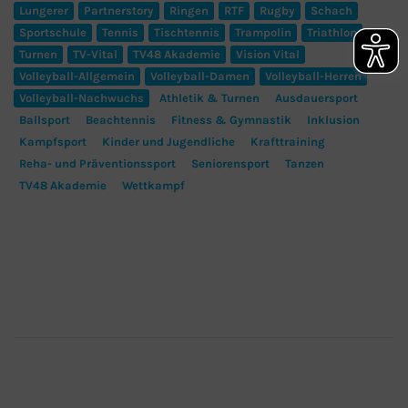
Lungerer
Partnerstory
Ringen
RTF
Rugby
Schach
Sportschule
Tennis
Tischtennis
Trampolin
Triathlon
Turnen
TV-Vital
TV48 Akademie
Vision Vital
Volleyball-Allgemein
Volleyball-Damen
Volleyball-Herren
Volleyball-Nachwuchs
Athletik & Turnen
Ausdauersport
Ballsport
Beachtennis
Fitness & Gymnastik
Inklusion
Kampfsport
Kinder und Jugendliche
Krafttraining
Reha- und Präventionssport
Seniorensport
Tanzen
TV48 Akademie
Wettkampf