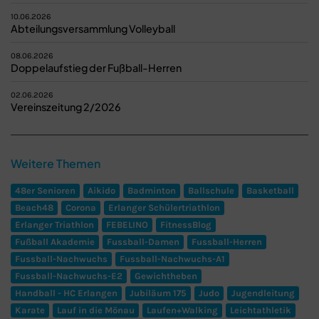
10.06.2026
Abteilungsversammlung Volleyball
08.06.2026
Doppelaufstieg der Fußball-Herren
02.06.2026
Vereinszeitung 2/2026
Weitere Themen
48er Senioren
Aikido
Badminton
Ballschule
Basketball
Beach48
Corona
Erlanger Schülertriathlon
Erlanger Triathlon
FEBELINO
FitnessBlog
Fußball Akademie
Fussball-Damen
Fussball-Herren
Fussball-Nachwuchs
Fussball-Nachwuchs-A1
Fussball-Nachwuchs-E2
Gewichtheben
Handball - HC Erlangen
Jubiläum 175
Judo
Jugendleitung
Karate
Lauf in die Mönau
Laufen+Walking
Leichtathletik