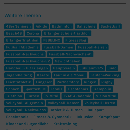
Weitere Themen
48er Senioren
Aikido
Badminton
Ballschule
Basketball
Beach48
Corona
Erlanger Schülertriathlon
Erlanger Triathlon
FEBELINO
FitnessBlog
Fußball Akademie
Fussball-Damen
Fussball-Herren
Fussball-Nachwuchs
Fussball-Nachwuchs-A1
Fussball-Nachwuchs-E2
Gewichtheben
Handball - HC Erlangen
Hauptverein
Jubiläum 175
Judo
Jugendleitung
Karate
Lauf in die Mönau
Laufen+Walking
Leichtathletik
Lungerer
Partnerstory
Ringen
Rugby
Schach
Sportschule
Tennis
Tischtennis
Trampolin
Triathlon
Turnen
TV-Vital
TV48 Akademie
Vision Vital
Volleyball-Allgemein
Volleyball-Damen
Volleyball-Herren
Volleyball-Nachwuchs
Athletik & Turnen
Ballsport
Beachtennis
Fitness & Gymnastik
Inklusion
Kampfsport
Kinder und Jugendliche
Krafttraining