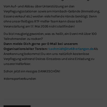
Vom Auf- und Abbau über Unterstützung an den
Verpflegungsstationen sowie am Hornbach-Gelände (Anmeldung,
Essensverkauf etc.) werden viele helfende Hände benötigt. Denn
ohne unser fleißiges RTF-Helfer-Team kann diese tolle
Veranstaltung am 17. Mai 2026 nicht stattfinden!
Du bist neugierig geworden, was es heißt, ein Event mit über 100
Teilnehmenden zu rocken?
Dann melde Dich gerne per E-Mail bei unserem
Organisationsleiter Torsten:
t.schmidt@tv48-erlangen.de
Als
Anerkennung bekommst Du von uns natürlich kostenlose
Verpflegung während Deines Einsatzes und eine Einladung zu
unserer Helferfeier.
Schon jetzt ein riesiges DANKESCHÖN!
#demsportverbunden