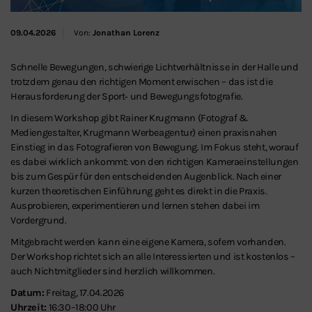
09.04.2026
Von:
Jonathan Lorenz
Schnelle Bewegungen, schwierige Lichtverhältnisse in der Halle und
trotzdem genau den richtigen Moment erwischen – das ist die
Herausforderung der Sport‑ und Bewegungsfotografie.
In diesem Workshop gibt Rainer Krugmann (Fotograf &
Mediengestalter, Krugmann Werbeagentur) einen praxisnahen
Einstieg in das Fotografieren von Bewegung. Im Fokus steht, worauf
es dabei wirklich ankommt: von den richtigen Kameraeinstellungen
bis zum Gespür für den entscheidenden Augenblick. Nach einer
kurzen theoretischen Einführung geht es direkt in die Praxis.
Ausprobieren, experimentieren und lernen stehen dabei im
Vordergrund.
Mitgebracht werden kann eine eigene Kamera, sofern vorhanden.
Der Workshop richtet sich an alle Interessierten und ist kostenlos –
auch Nichtmitglieder sind herzlich willkommen.
Datum:
Freitag, 17.04.2026
Uhrzeit:
16:30–18:00 Uhr