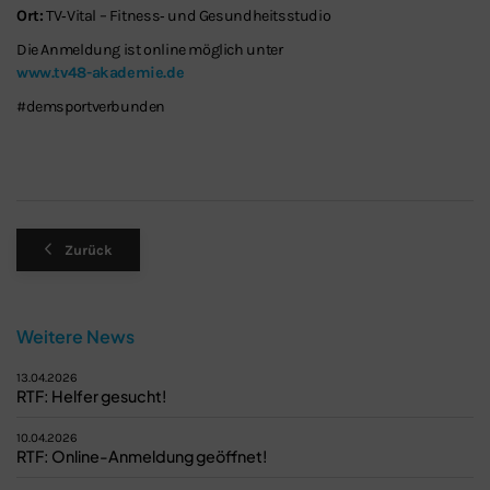
Ort:
TV‑Vital – Fitness‑ und Gesundheitsstudio
Die Anmeldung ist online möglich unter
www.tv48-akademie.de
#demsportverbunden
Zurück
Weitere News
13.04.2026
RTF: Helfer gesucht!
10.04.2026
RTF: Online-Anmeldung geöffnet!