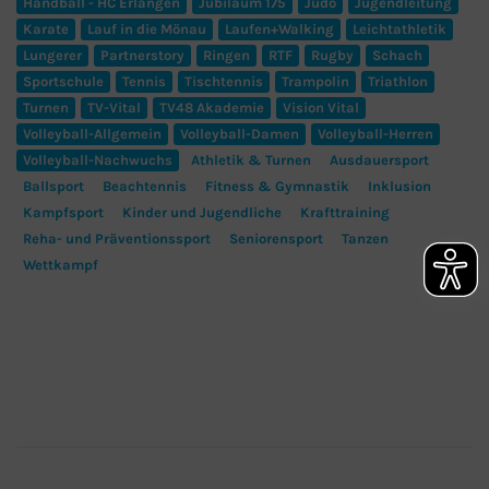
Handball - HC Erlangen
Jubiläum 175
Judo
Jugendleitung
Karate
Lauf in die Mönau
Laufen+Walking
Leichtathletik
Lungerer
Partnerstory
Ringen
RTF
Rugby
Schach
Sportschule
Tennis
Tischtennis
Trampolin
Triathlon
Turnen
TV-Vital
TV48 Akademie
Vision Vital
Volleyball-Allgemein
Volleyball-Damen
Volleyball-Herren
Volleyball-Nachwuchs
Athletik & Turnen
Ausdauersport
Ballsport
Beachtennis
Fitness & Gymnastik
Inklusion
Kampfsport
Kinder und Jugendliche
Krafttraining
Reha- und Präventionssport
Seniorensport
Tanzen
Wettkampf