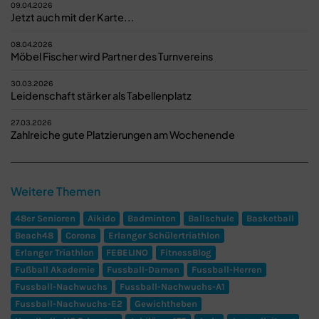
09.04.2026
Jetzt auch mit der Karte...
08.04.2026
Möbel Fischer wird Partner des Turnvereins
30.03.2026
Leidenschaft stärker als Tabellenplatz
27.03.2026
Zahlreiche gute Platzierungen am Wochenende
Weitere Themen
48er Senioren
Aikido
Badminton
Ballschule
Basketball
Beach48
Corona
Erlanger Schülertriathlon
Erlanger Triathlon
FEBELINO
FitnessBlog
Fußball Akademie
Fussball-Damen
Fussball-Herren
Fussball-Nachwuchs
Fussball-Nachwuchs-A1
Fussball-Nachwuchs-E2
Gewichtheben