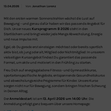
13.04.2026
Von:
Jonathan Lorenz
Mit den ersten warmen Sonnenstrahlen wächst die Lust auf
Bewegung – und genau dafür haben wir das passende Angebot für
Dich. Unser neues
Kursprogramm B 2026
steht in den
Startlöchern und bringt wieder jede Menge Abwechslung, Energie
und neue Impulse mit.
Egal, ob Du gerade erst einsteigen möchtest oder bereits sportlich
aktiv bist, ob jung oder alt, Mitglied oder Nichtmitglied: In unserem
vielseitigen Kursangebot findest Du garantiert das passende
Format, um aktiv und motiviert in den Frühling zu starten.
Freu Dich auf energiegeladene Fitness- und Gymnastikkurse,
sportartenspezifische Angebote, entspannende Gesundheitskurse
und abwechslungsreiche Programme für Kinder. Unsere Kurse
sorgen nicht nur für Bewegung, sondern bringen frischen Schwung
in Deinen Alltag.
Der
Anmeldestart
ist am
13. April 2026 um 14:00 Uhr
. Die
Anmeldung erfolgt ganz bequem über unsere Homepage: