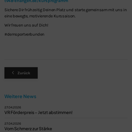
tv48-erlangen.de/kursprogramm
Sichere Dir frühzeitig Deinen Platz und starte gemeinsam mit uns in
eine bewegte, motivierende Kurssaison.
Wir freuen uns auf Dich!
#demsportverbunden
Zurück
Weitere News
27.04.2026
VR Förderpreis – Jetzt abstimmen!
27.04.2026
Vom Schmerz zur Stärke