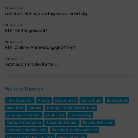
15.04.2026
Lenkball: Schnuppertag ein voller Erfolg
13.04.2026
RTF: Helfer gesucht!
10.04.2026
RTF: Online-Anmeldung geöffnet!
09.04.2026
Jetzt auch mit der Karte...
Weitere Themen
48er Senioren
Aikido
Badminton
Ballschule
Basketball
Beach48
Corona
Erlanger Schülertriathlon
Erlanger Triathlon
FEBELINO
FitnessBlog
Fußball Akademie
Fussball-Damen
Fussball-Herren
Fussball-Nachwuchs
Fussball-Nachwuchs-A1
Fussball-Nachwuchs-E2
Gewichtheben