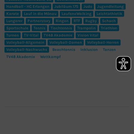
Handball - HC Erlangen
Jubiläum 175
Judo
Jugendleitung
Karate
Lauf in die Mönau
Laufen+Walking
Leichtathletik
Lungerer
Partnerstory
Ringen
RTF
Rugby
Schach
Sportschule
Tennis
Tischtennis
Trampolin
Triathlon
Turnen
TV-Vital
TV48 Akademie
Vision Vital
Volleyball-Allgemein
Volleyball-Damen
Volleyball-Herren
Volleyball-Nachwuchs
Beachtennis
Inklusion
Tanzen
TV48 Akademie
Wettkampf