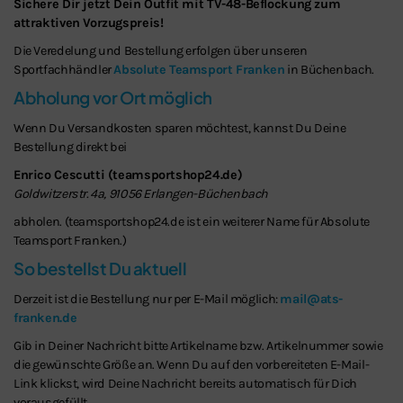
Sichere Dir jetzt Dein Outfit mit TV-48-Beflockung zum
attraktiven Vorzugspreis!
Die Veredelung und Bestellung erfolgen über unseren
Sportfachhändler
Absolute Teamsport Franken
in Büchenbach.
Abholung vor Ort möglich
Wenn Du Versandkosten sparen möchtest, kannst Du Deine
Bestellung direkt bei
Enrico Cescutti (teamsportshop24.de)
Goldwitzerstr. 4a, 91056 Erlangen-Büchenbach
abholen. (teamsportshop24.de ist ein weiterer Name für Absolute
Teamsport Franken.)
So bestellst Du aktuell
Derzeit ist die Bestellung nur per E-Mail möglich:
mail@ats-
franken.de
Gib in Deiner Nachricht bitte Artikelname bzw. Artikelnummer sowie
die gewünschte Größe an. Wenn Du auf den vorbereiteten E-Mail-
Link klickst, wird Deine Nachricht bereits automatisch für Dich
vorausgefüllt.