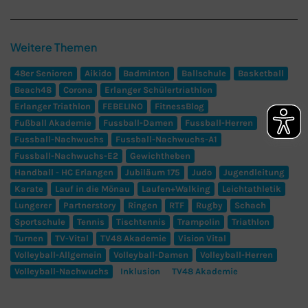
Weitere Themen
48er Senioren
Aikido
Badminton
Ballschule
Basketball
Beach48
Corona
Erlanger Schülertriathlon
Erlanger Triathlon
FEBELINO
FitnessBlog
Fußball Akademie
Fussball-Damen
Fussball-Herren
Fussball-Nachwuchs
Fussball-Nachwuchs-A1
Fussball-Nachwuchs-E2
Gewichtheben
Handball - HC Erlangen
Jubiläum 175
Judo
Jugendleitung
Karate
Lauf in die Mönau
Laufen+Walking
Leichtathletik
Lungerer
Partnerstory
Ringen
RTF
Rugby
Schach
Sportschule
Tennis
Tischtennis
Trampolin
Triathlon
Turnen
TV-Vital
TV48 Akademie
Vision Vital
Volleyball-Allgemein
Volleyball-Damen
Volleyball-Herren
Volleyball-Nachwuchs
Inklusion
TV48 Akademie