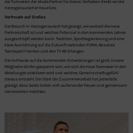
der Turnverein der ideale Partner für dieses Vorhaben direkt vor der
Herzogenauracher Haustüre.
Vorfreude auf Großes
Der Besuch in Herzogenaurach hat gezeigt, wie wertvoll die neue
Partnerschaft ist und welches Potenzial in den kommenden Jahren
ausgeschöpft werden kann. Tradition, Sportbegeisterung und eine
klare Ausrichtung auf die Zukunft verbinden PUMA, Absolute
Teamsport Franken und den TV 48 Erlangen.
Die Vorfreude auf die kommenden Entwicklungen ist groß. Unsere
Mitglieder dürfen gespannt sein, wie sich die neue Teamwear in den
Abteilungen etablieren wird und welches Gemeinschaftsgefühl
daraus entsteht. Der Start der Zusammenarbeit hat jedenfalls
gezeigt, dass beide Seiten sich aufeinander freuen und gemeinsam
viel erreichen möchten.