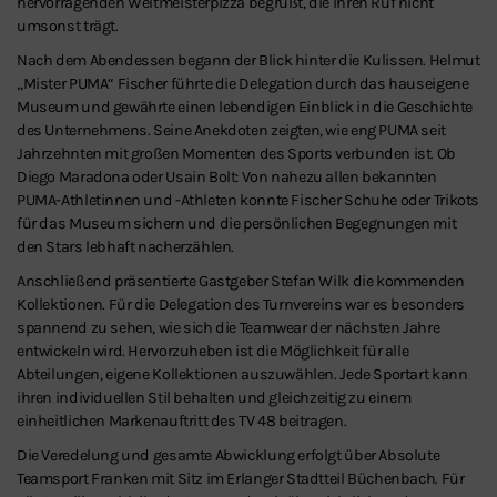
hervorragenden Weltmeisterpizza begrüßt, die ihren Ruf nicht
umsonst trägt.
Nach dem Abendessen begann der Blick hinter die Kulissen. Helmut
„Mister PUMA“ Fischer führte die Delegation durch das hauseigene
Museum und gewährte einen lebendigen Einblick in die Geschichte
des Unternehmens. Seine Anekdoten zeigten, wie eng PUMA seit
Jahrzehnten mit großen Momenten des Sports verbunden ist. Ob
Diego Maradona oder Usain Bolt: Von nahezu allen bekannten
PUMA-Athletinnen und -Athleten konnte Fischer Schuhe oder Trikots
für das Museum sichern und die persönlichen Begegnungen mit
den Stars lebhaft nacherzählen.
Anschließend präsentierte Gastgeber Stefan Wilk die kommenden
Kollektionen. Für die Delegation des Turnvereins war es besonders
spannend zu sehen, wie sich die Teamwear der nächsten Jahre
entwickeln wird. Hervorzuheben ist die Möglichkeit für alle
Abteilungen, eigene Kollektionen auszuwählen. Jede Sportart kann
ihren individuellen Stil behalten und gleichzeitig zu einem
einheitlichen Markenauftritt des TV 48 beitragen.
Die Veredelung und gesamte Abwicklung erfolgt über Absolute
Teamsport Franken mit Sitz im Erlanger Stadtteil Büchenbach. Für