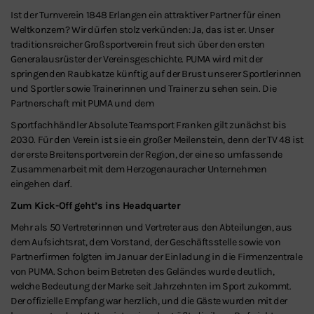
Ist der Turnverein 1848 Erlangen ein attraktiver Partner für einen
Weltkonzern? Wir dürfen stolz verkünden: Ja, das ist er. Unser
traditionsreicher Großsportverein freut sich über den ersten
Generalausrüster der Vereinsgeschichte. PUMA wird mit der
springenden Raubkatze künftig auf der Brust unserer Sportlerinnen
und Sportler sowie Trainerinnen und Trainer zu sehen sein. Die
Schließen
Partnerschaft mit PUMA und dem
Sportfachhändler Absolute Teamsport Franken gilt zunächst bis
2030. Für den Verein ist sie ein großer Meilenstein, denn der TV 48 ist
der erste Breitensportverein der Region, der eine so umfassende
Zusammenarbeit mit dem Herzogenauracher Unternehmen
eingehen darf.
Zum Kick-Off geht’s ins Headquarter
Mehr als 50 Vertreterinnen und Vertreter aus den Abteilungen, aus
dem Aufsichtsrat, dem Vorstand, der Geschäftsstelle sowie von
Partnerfirmen folgten im Januar der Einladung in die Firmenzentrale
von PUMA. Schon beim Betreten des Geländes wurde deutlich,
welche Bedeutung der Marke seit Jahrzehnten im Sport zukommt.
Der offizielle Empfang war herzlich, und die Gäste wurden mit der