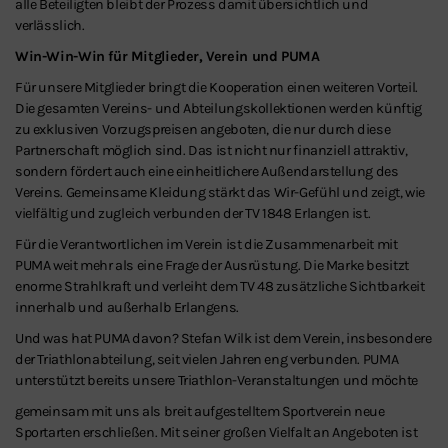
alle Beteiligten bleibt der Prozess damit übersichtlich und
verlässlich.
Win-Win-Win für Mitglieder, Verein und PUMA
Für unsere Mitglieder bringt die Kooperation einen weiteren Vorteil.
Die gesamten Vereins- und Abteilungskollektionen werden künftig
zu exklusiven Vorzugspreisen angeboten, die nur durch diese
Partnerschaft möglich sind. Das ist nicht nur finanziell attraktiv,
sondern fördert auch eine einheitlichere Außendarstellung des
Vereins. Gemeinsame Kleidung stärkt das Wir-Gefühl und zeigt, wie
vielfältig und zugleich verbunden der TV 1848 Erlangen ist.
Für die Verantwortlichen im Verein ist die Zusammenarbeit mit
PUMA weit mehr als eine Frage der Ausrüstung. Die Marke besitzt
enorme Strahlkraft und verleiht dem TV 48 zusätzliche Sichtbarkeit
innerhalb und außerhalb Erlangens.
Und was hat PUMA davon? Stefan Wilk ist dem Verein, insbesondere
der Triathlonabteilung, seit vielen Jahren eng verbunden. PUMA
unterstützt bereits unsere Triathlon-Veranstaltungen und möchte
gemeinsam mit uns als breit aufgestelltem Sportverein neue
Sportarten erschließen. Mit seiner großen Vielfalt an Angeboten ist