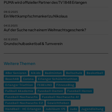
PUMA wird offizieller Partner des TV 1848 Erlangen
09.12.2025
Ein Wettkampfschmankerl zu Nikolaus
04.12.2025
Auf der Suche nach einem Weihnachtsgeschenk?
02.12.2025
Grundschulbasketball & Turnverein
Weitere Themen
48er Senioren
Aikido
Badminton
Ballschule
Basketball
Beach48
Corona
Erlanger Schülertriathlon
Erlanger Triathlon
FEBELINO
FitnessBlog
Fußball Akademie
Fussball-Damen
Fussball-Herren
Fussball-Nachwuchs
Fussball-Nachwuchs-A1
Fussball-Nachwuchs-E2
Gewichtheben
Handball - HC Erlangen
Jubiläum 175
Judo
Jugendleitung