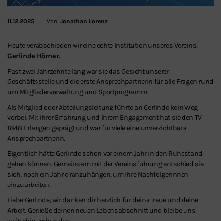
11.12.2025
Von:
Jonathan Lorenz
Heute verabschieden wir eine echte Institution unseres Vereins:
Gerlinde Hörner.
Fast zwei Jahrzehnte lang war sie das Gesicht unserer
Geschäftsstelle und die erste Ansprechpartnerin für alle Fragen rund
um Mitgliederverwaltung und Sportprogramm.
Als Mitglied oder Abteilungsleitung führte an Gerlinde kein Weg
vorbei. Mit ihrer Erfahrung und ihrem Engagement hat sie den TV
1848 Erlangen geprägt und war für viele eine unverzichtbare
Ansprechpartnerin.
Eigentlich hätte Gerlinde schon vor einem Jahr in den Ruhestand
gehen können. Gemeinsam mit der Vereinsführung entschied sie
sich, noch ein Jahr dranzuhängen, um ihre Nachfolgerinnen
einzuarbeiten.
Liebe Gerlinde, wir danken dir herzlich für deine Treue und deine
Arbeit. Genieße deinen neuen Lebensabschnitt und bleibe uns
weiterhin verbunden.