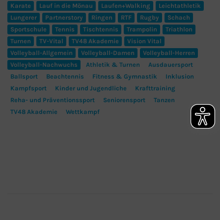
Karate
Lauf in die Mönau
Laufen+Walking
Leichtathletik
Lungerer
Partnerstory
Ringen
RTF
Rugby
Schach
Sportschule
Tennis
Tischtennis
Trampolin
Triathlon
Turnen
TV-Vital
TV48 Akademie
Vision Vital
Volleyball-Allgemein
Volleyball-Damen
Volleyball-Herren
Volleyball-Nachwuchs
Athletik & Turnen
Ausdauersport
Ballsport
Beachtennis
Fitness & Gymnastik
Inklusion
Kampfsport
Kinder und Jugendliche
Krafttraining
Reha- und Präventionssport
Seniorensport
Tanzen
TV48 Akademie
Wettkampf