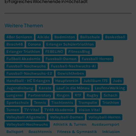
Erfolgreiches Wochenende in Höchstadt
Weitere Themen
48er Senioren
Aikido
Badminton
Ballschule
Basketball
Beach48
Corona
Erlanger Schülertriathlon
Erlanger Triathlon
FEBELINO
FitnessBlog
Fußball Akademie
Fussball-Damen
Fussball-Herren
Fussball-Nachwuchs
Fussball-Nachwuchs-A1
Fussball-Nachwuchs-E2
Gewichtheben
Handball - HC Erlangen
Hauptverein
Jubiläum 175
Judo
Jugendleitung
Karate
Lauf in die Mönau
Laufen+Walking
Lungerer
Partnerstory
Ringen
RTF
Rugby
Schach
Sportschule
Tennis
Tischtennis
Trampolin
Triathlon
Turnen
TV-Vital
TV48 Akademie
Vision Vital
Volleyball-Allgemein
Volleyball-Damen
Volleyball-Herren
Volleyball-Nachwuchs
Athletik & Turnen
Ausdauersport
Ballsport
Beachtennis
Fitness & Gymnastik
Inklusion