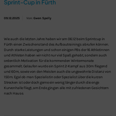
Sprint-Cup in Fürth
09.12.2025
Von:
Gwen Spelly
Wie auch die letzten Jahre haben wir am 06.12 beim Sprintcup in
Fürth einen Zwischenstand des Aufbautrainings abrufen können.
Durch starke Leistungen und schon einigen PBs der 16 Athletinnen
und Athleten haben wir nicht nur viel Spaß gehabt, sondern auch
ordentlich Motivation für die kommenden Wintermonate
gesammelt. Gelaufen wurde ein Sprint 2-Kampf aus 30m fliegend
und 60m, sowie von den Meisten auch die ungewohnte Distanz von
150m. Egal ob man Spezialistin oder Spezialist über die kurzen
Strecken ist oder doch gerne ein wenig länger durch die enge
Kurvenhalle fliegt, am Ende gingen alle mit zufriedenen Gesichtern
nach Hause.