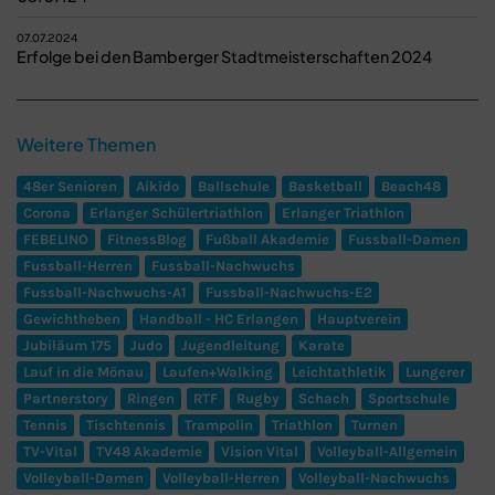
07.07.2024
Erfolge bei den Bamberger Stadtmeisterschaften 2024
Weitere Themen
48er Senioren
Aikido
Ballschule
Basketball
Beach48
Corona
Erlanger Schülertriathlon
Erlanger Triathlon
FEBELINO
FitnessBlog
Fußball Akademie
Fussball-Damen
Fussball-Herren
Fussball-Nachwuchs
Fussball-Nachwuchs-A1
Fussball-Nachwuchs-E2
Gewichtheben
Handball - HC Erlangen
Hauptverein
Jubiläum 175
Judo
Jugendleitung
Karate
Lauf in die Mönau
Laufen+Walking
Leichtathletik
Lungerer
Partnerstory
Ringen
RTF
Rugby
Schach
Sportschule
Tennis
Tischtennis
Trampolin
Triathlon
Turnen
TV-Vital
TV48 Akademie
Vision Vital
Volleyball-Allgemein
Volleyball-Damen
Volleyball-Herren
Volleyball-Nachwuchs