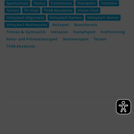
Sportschule
Tennis
Tischtennis
Trampolin
Triathlon
Turnen
TV-Vital
TV48 Akademie
Vision Vital
Volleyball-Allgemein
Volleyball-Damen
Volleyball-Herren
Volleyball-Nachwuchs
Ballsport
Beachtennis
Fitness & Gymnastik
Inklusion
Kampfsport
Krafttraining
Reha- und Präventionssport
Seniorensport
Tanzen
TV48 Akademie