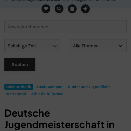
Deutsche Jugendmeisterschaft in Mönchengladbach am 05.07.24
Leichtathletik
Ausdauersport
Kinder und Jugendliche
Wettkampf
Athletik & Turnen
Deutsche
Jugendmeisterschaft in
Schließen