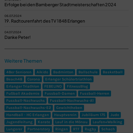
Erfolge bei den Bamberger Stadtmeisterschaften 2024
06.07.2024
19. Radtourenfahrt des TV 1848 Erlangen
04.07.2024
Danke Peter!
Weitere Themen
48er Senioren
Aikido
Badminton
Ballschule
Basketball
Beach48
Corona
Erlanger Schülertriathlon
Erlanger Triathlon
FEBELINO
FitnessBlog
Fußball Akademie
Fussball-Damen
Fussball-Herren
Fussball-Nachwuchs
Fussball-Nachwuchs-A1
Fussball-Nachwuchs-E2
Gewichtheben
Handball - HC Erlangen
Hauptverein
Jubiläum 175
Judo
Jugendleitung
Karate
Lauf in die Mönau
Laufen+Walking
Lungerer
Partnerstory
Ringen
RTF
Rugby
Schach