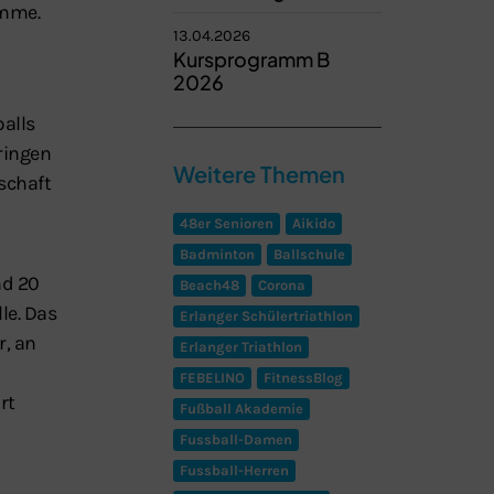
imme.
13.04.2026
Kursprogramm B
2026
alls
ringen
Weitere Themen
schaft
48er Senioren
Aikido
Badminton
Ballschule
nd 20
Beach48
Corona
le. Das
Erlanger Schülertriathlon
r, an
Erlanger Triathlon
FEBELINO
FitnessBlog
rt
Fußball Akademie
Fussball-Damen
Fussball-Herren