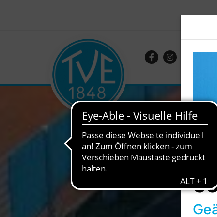
So
Geä