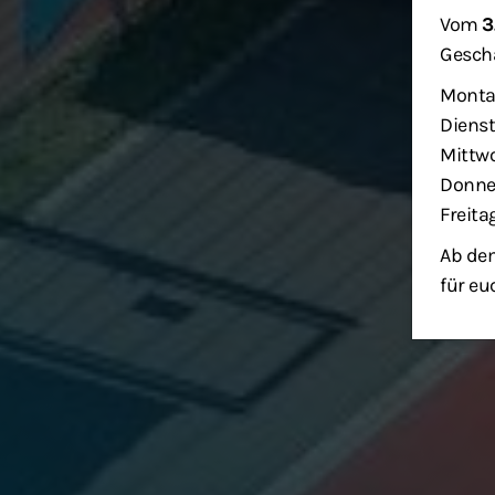
Vom
3
Geschä
Monta
Dienst
Mittwo
Donner
Freita
Ab dem
für eu