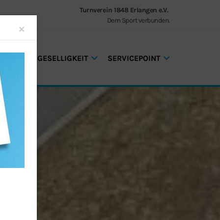
Turnverein 1848 Erlangen e.V.
Dem Sport verbunden.
Close
×
GEN UND GESELLIGKEIT
SERVICEPOINT