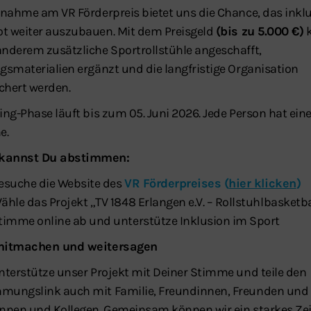
ilnahme am VR Förderpreis bietet uns die Chance, das inkl
t weiter auszubauen. Mit dem Preisgeld
(bis zu 5.000 €)
k
anderem zusätzliche Sportrollstühle angeschafft,
ngsmaterialien ergänzt und die langfristige Organisation
chert werden.
ing-Phase läuft bis zum 05. Juni 2026. Jede Person hat ein
e.
 kannst Du abstimmen:
esuche die Website des
VR Förderpreises (
hier klicken
)
ähle das Projekt „TV 1848 Erlangen e.V. – Rollstuhlbasketba
timme online ab und unterstütze Inklusion im Sport
 mitmachen und weitersagen
unterstütze unser Projekt mit Deiner Stimme und teile den
mungslink auch mit Familie, Freundinnen, Freunden und
innen und Kollegen. Gemeinsam können wir ein starkes Ze