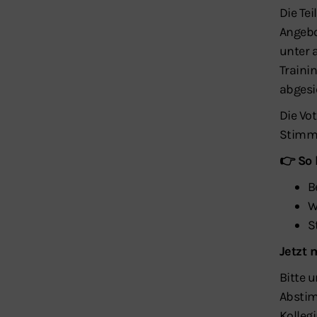
Die Te
Angebo
unter 
Traini
abgesi
Die Vot
Stimm
👉 So
B
W
S
Jetzt
Bitte 
Abstim
Kolleg