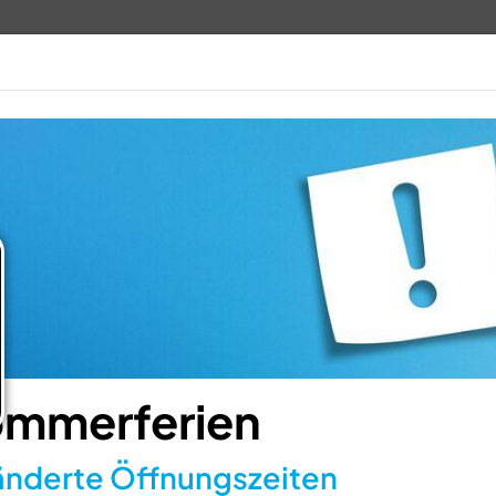
TV 1848
ANGEBOTE
VERANSTALTUN
mmerferien
nderte Öffnungszeiten