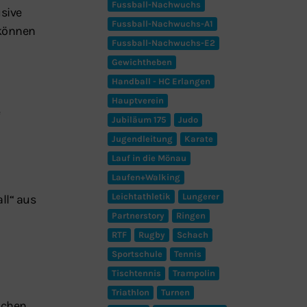
Fussball-Nachwuchs
usive
Fussball-Nachwuchs-A1
önnen
Fussball-Nachwuchs-E2
Gewichtheben
Handball - HC Erlangen
Hauptverein
e
Jubiläum 175
Judo
Jugendleitung
Karate
Lauf in die Mönau
Laufen+Walking
Leichtathletik
Lungerer
ll“ aus
Partnerstory
Ringen
RTF
Rugby
Schach
Sportschule
Tennis
Tischtennis
Trampolin
Triathlon
Turnen
ichen