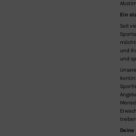
Abstim
Ein st
Seit vi
Sporta
möcht
und ih
und sp
Unsere
kontin
Sportl
Angebo
Mensch
Erwach
treibe
Deine 