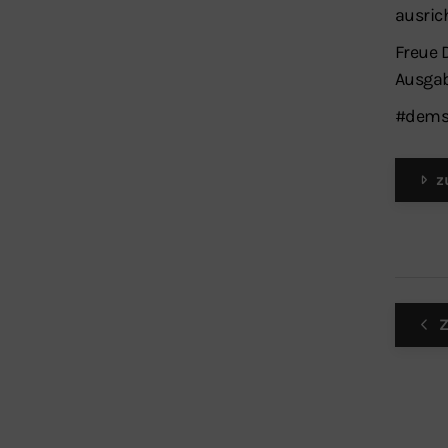
ausric
Freue 
Ausgab
#dems
z
Z