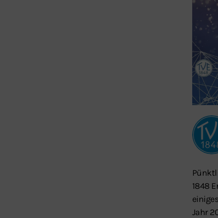
Pünktl
1848 E
einige
Jahr 2