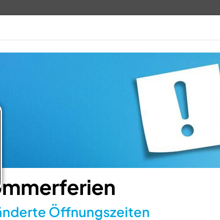
TV 1848
ANGEBOTE
VERANSTALTUN
mmerferien
nderte Öffnungszeiten