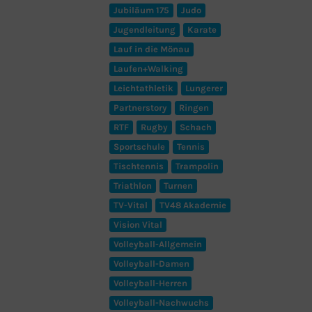
Jubiläum 175
Judo
Jugendleitung
Karate
Lauf in die Mönau
Laufen+Walking
Leichtathletik
Lungerer
Partnerstory
Ringen
RTF
Rugby
Schach
Sportschule
Tennis
Tischtennis
Trampolin
Triathlon
Turnen
TV-Vital
TV48 Akademie
Vision Vital
Volleyball-Allgemein
Volleyball-Damen
Volleyball-Herren
Volleyball-Nachwuchs