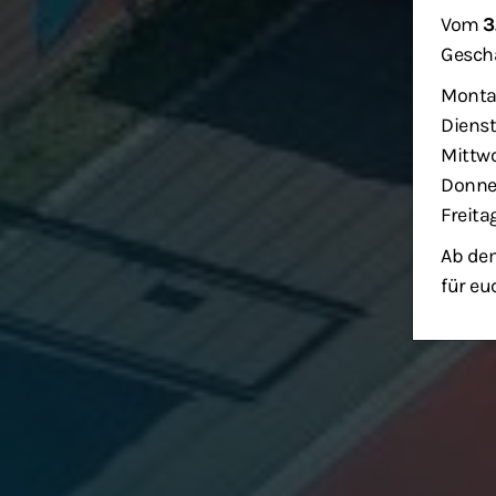
Vom
3
Geschä
Monta
Dienst
Mittwo
Donner
Freita
Ab dem
für eu