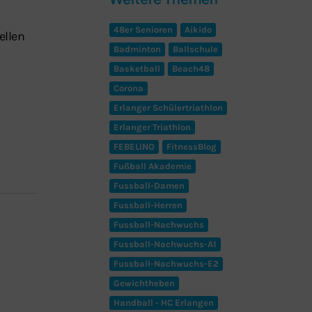
48er Senioren
Aikido
ellen
Badminton
Ballschule
Basketball
Beach48
Corona
Erlanger Schülertriathlon
Erlanger Triathlon
FEBELINO
FitnessBlog
Fußball Akademie
Fussball-Damen
Fussball-Herren
Fussball-Nachwuchs
Fussball-Nachwuchs-A1
Fussball-Nachwuchs-E2
Gewichtheben
Handball - HC Erlangen