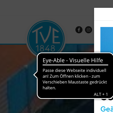
So
Geä