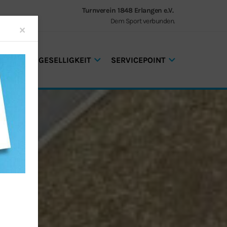
Turnverein 1848 Erlangen e.V.
Dem Sport verbunden.
Close
×
GEN UND GESELLIGKEIT
SERVICEPOINT