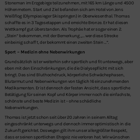
Stoneman im Erzgebirge teilzunehmen, mit 165 km Länge und 4500
Höhenmetern. Start und Ziel befanden sich am Hotel von Jens
Weißflog (Olympiasieger Skispringen) in Oberwiesenthal. Thomas
schaffte es in 3 Tagesetappen und erreichte Bronze. Er hat diesen
Wettkampf gut überstanden. Als Trophäe hat er sogar einen 2.
„Stein“ bekommen, mit der Bemerkung „… wer diese Strecke
einbeinig schaff t, der bekommt einen zweiten Stein …“.
Sport – Medizin ohne Nebenwirkungen
Grundsätzlich ist er weiterhin sehr sportlich und fit unterwegs, aber
eben mit den Einschränkungen, die die Dialysepflicht mit sich
bringt. Das sind Bluthochdruck, körperliche Schwächephasen,
Blutarmut und Nebenwirkungen von täglich 16 einzunehmenden
Medikamenten. Er ist dennoch der festen Ansicht, dass sportliche
Betätigung für seinen Kopf und Körper immer noch die einfachste,
schönste und beste Medizin ist – ohne schädliche
Nebenwirkungen.
Thomas ist jetzt schon seit über 20 Jahren in seinem Alltag
eingeschränkt unterwegs und dennoch immer optimistisch in die
Zukunft gerichtet. Deswegen gilt ihm unser allergrößter Respekt,
dass er seinen sportlichen Ehrgeiz nie verloren hat. Wir wünschen