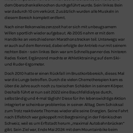
dem Oberschenkelknochen durchgeführt wurde. Sein linkes Bein
war dadurch 10 cm verkürzt. Zusätzlich wurden alle Muskeln in
diesem Bereich komplett entfernt.
Nach einer Rekonvaleszenzzeit hat er sich mit unbeugsamem
Willen sportlich wieder aufgebaut. Ab 2005 nahm er mit dem
Handbike an verschiedenen Marathonstrecken teil. Unterwegs war
er auch auf dem Rennrad, dabei erfolgte der Antrieb nur mit seinem
rechten Bein - sein linkes Bein war am Schnellspanner des hinteren
Rades fixiert. Ergänzend machte er Athletiktraining auf dem Ski-
und Ruder-Ergometer.
Doch 2010 hatte er einen Rückfall im Brustkorbbereich, dieses Mal
war die Lunge betroffen. Durch die vielen Chemotherapien kam es
über die Jahre auch noch zu toxischen Schäden in seinem Körper.
Deshalb führt er nun seit 2022 eine Bauchfelldialyse durch,
selbständig und 4-mal täglich! Diese für ihn lebenswichtige Aktion
integriert er scheinbar problemlos in seinen Alltag. Dem Schicksal
zum Trotz reaktivierte Thomas wieder alle seine Energien. Seine Fahrt
nach Effeltrich war gekoppelt mit Bergtraining in der Fränkischen
Schweiz, weil es um Erftstadt herum „maximal Autobahnbrücken“
gibt. Sein Ziel war, Ende Mai 2024 mit dem Mountainbike beim