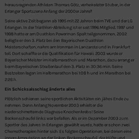
herausragenden Athleten Thomas Götz, verheirateter Stuber, in der
Erlanger Sportszene Anfang der 2000er Jahre?
Seine aktive Zeit begann ab 1995 mit 22 Jahren beim TVE und der LG
Erlangen. In der Triathlon-Abteilung ist er seit 1996 Mitglied. 1997 und
1998 hatte er am Duathlon Powerman Spalt teilgenommen. 2002
belegte er den 3. Platz bei den Bayerischen Duathlon
Meisterschaften, nahm am Ironman in Lanzarote und in Frankfurt
teil. Dort schaffte er die Qualifikation für Hawaii. 2003 wurde er
Bayerischer Meister im Halbmarathon und Marathon, dazu errang er
beim Bayerischen Straßenlauf den 3. Platz in 30:36 min. Seine
Bestzeiten lagen im Halbmarathon bei 1:08 h und im Marathon bei
2:26 h.
Ein Schicksalsschlag änderte alles
Plötzlich schienen seine sportlichen Aktivitäten ein jähes Ende zu
nehmen. Denn Anfang November 2003 erhielt er die
niederschmetternde Diagnose Knochenkrebs! Seine
Beckenschaufel links war befallen. Als er im Dezember 2003 zum
Sportler des Jahres in Erlangen gewählt wurde, hatte er schon zwei
Chemotherapien hinter sich. Es folgten Operationen, bei denen eine
innere Amputation an der linken Beckenschaufel, der Hüfte und