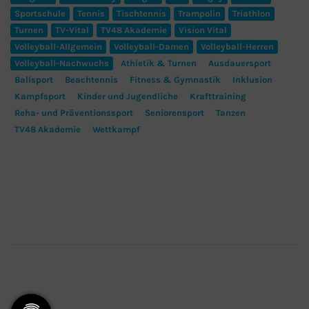
Sportschule
Tennis
Tischtennis
Trampolin
Triathlon
Turnen
TV-Vital
TV48 Akademie
Vision Vital
Volleyball-Allgemein
Volleyball-Damen
Volleyball-Herren
Volleyball-Nachwuchs
Athletik & Turnen
Ausdauersport
Ballsport
Beachtennis
Fitness & Gymnastik
Inklusion
Kampfsport
Kinder und Jugendliche
Krafttraining
Reha- und Präventionssport
Seniorensport
Tanzen
TV48 Akademie
Wettkampf