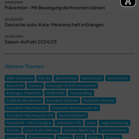
24.09.2024
Prävention – Mit Bewegung die Knochen stärken
22.09.2024
Deutsche Judo-Kata-Meisterschaft in Erlangen
22.09.2024
Saison-Auftakt 2024/25
Weitere Themen
48er Senioren
Aikido
Badminton
Ballschule
Basketball
Beach48
Corona
Erlanger Schülertriathlon
Erlanger Triathlon
FEBELINO
FitnessBlog
Fußball Akademie
Fussball-Damen
Fussball-Herren
Fussball-Nachwuchs
Fussball-Nachwuchs-A1
Fussball-Nachwuchs-E2
Gewichtheben
Handball - HC Erlangen
Jubiläum 175
Judo
Jugendleitung
Karate
Lauf in die Mönau
Laufen+Walking
Leichtathletik
Lungerer
Partnerstory
Ringen
RTF
Rugby
Schach