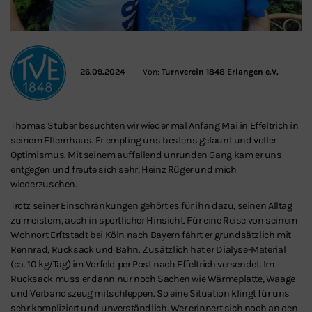
26.09.2024
Von:
Turnverein 1848 Erlangen e.V.
Thomas Stuber besuchten wir wieder mal Anfang Mai in Effeltrich in
seinem Elternhaus. Er empfing uns bestens gelaunt und voller
Optimismus. Mit seinem auffallend unrunden Gang kam er uns
entgegen und freute sich sehr, Heinz Rüger und mich
wiederzusehen.
Trotz seiner Einschränkungen gehört es für ihn dazu, seinen Alltag
zu meistern, auch in sportlicher Hinsicht. Für eine Reise von seinem
Wohnort Erftstadt bei Köln nach Bayern fährt er grundsätzlich mit
Rennrad, Rucksack und Bahn. Zusätzlich hat er Dialyse-Material
(ca. 10 kg/Tag) im Vorfeld per Post nach Effeltrich versendet. Im
Rucksack muss er dann nur noch Sachen wie Wärmeplatte, Waage
und Verbandszeug mitschleppen. So eine Situation klingt für uns
sehr kompliziert und unverständlich. Wer erinnert sich noch an den