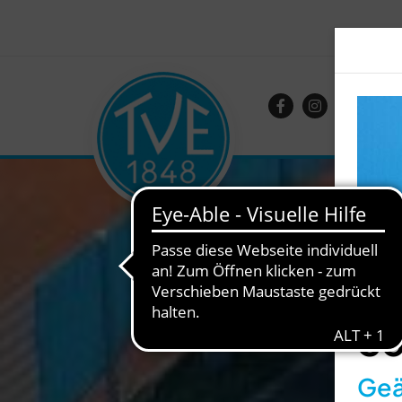
So
Geä