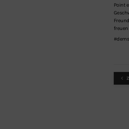
Point 
Geschw
Freunde
freuen
#dems
Z