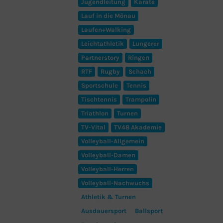
Jugendleitung
Karate
Lauf in die Mönau
Laufen+Walking
Leichtathletik
Lungerer
Partnerstory
Ringen
RTF
Rugby
Schach
Sportschule
Tennis
Tischtennis
Trampolin
Triathlon
Turnen
TV-Vital
TV48 Akademie
Volleyball-Allgemein
Volleyball-Damen
Volleyball-Herren
Volleyball-Nachwuchs
Athletik & Turnen
Ausdauersport
Ballsport