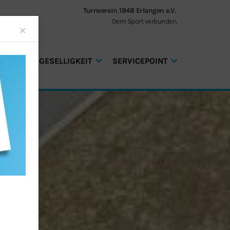
Turnverein 1848 Erlangen e.V.
Dem Sport verbunden.
Close
×
GEN UND GESELLIGKEIT
SERVICEPOINT