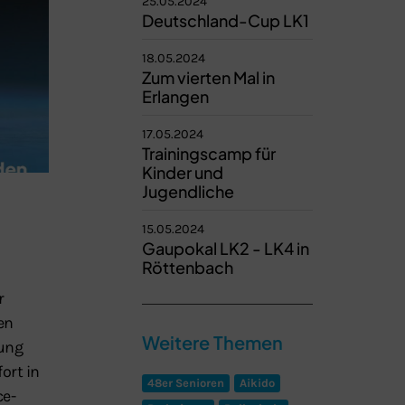
25.05.2024
Deutschland-Cup LK1
18.05.2024
Zum vierten Mal in
Erlangen
17.05.2024
Trainingscamp für
Kinder und
Jugendliche
15.05.2024
Gaupokal LK2 - LK4 in
Röttenbach
r
en
Weitere Themen
tung
ort in
48er Senioren
Aikido
ce-