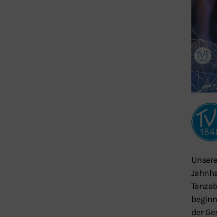
Unsere
Jahnha
Tanzabt
beginnt
der Ge