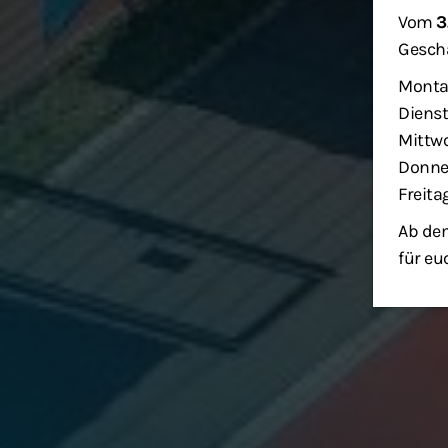
Vom
3
Geschä
Monta
Dienst
Mittwo
Donner
Freita
Ab dem
für eu