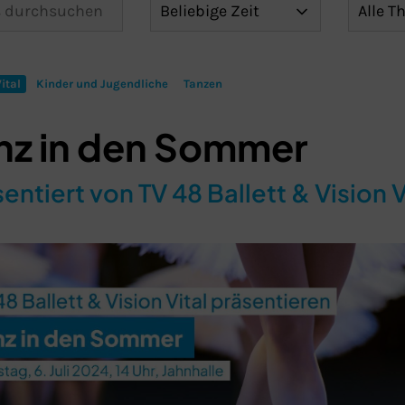
ital
Kinder und Jugendliche
Tanzen
nz in den Sommer
entiert von TV 48 Ballett & Vision V
Schließen