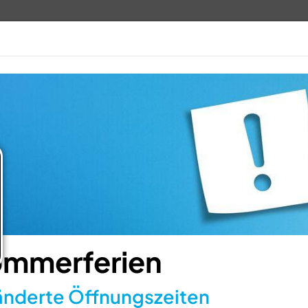
TV 1848
ANGEBOTE
VERANSTALTUN
mmerferien
nderte Öffnungszeiten