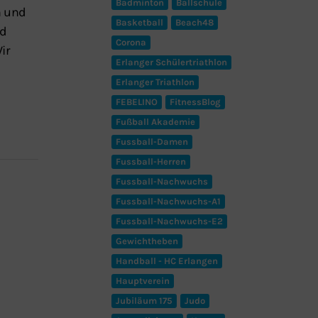
Badminton
Ballschule
n und
Basketball
Beach48
nd
Corona
ir
Erlanger Schülertriathlon
Erlanger Triathlon
FEBELINO
FitnessBlog
Fußball Akademie
Fussball-Damen
Fussball-Herren
Fussball-Nachwuchs
Fussball-Nachwuchs-A1
Fussball-Nachwuchs-E2
Gewichtheben
Handball - HC Erlangen
Hauptverein
Jubiläum 175
Judo