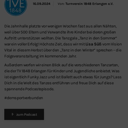
16.09.2024
Von:
Turnverein 1848 Erlangen e.V.
Die Jahnhalle platzte vor wenigen Wochen fast aus allen Nähten,
weil über 500 Eltern und Verwandte ihre Kinder bei deren großen
Auftritt unterstützen wollten. Die Tanzgala „Tanz in den Sommer“
war ein voller Erfolg! Höchste Zeit, dass wir mit
Lisa Süß
vom Vision
Vital in diesem Herbst über den „Tanz in den Winter“ sprechen – die
Folgeveranstaltung im kommenden Jahr.
Außerdem werfen wir einen Blick auf die verschiedenen Tanzarten,
die der TV 1848 Erlangen für Kinder und Jugendliche anbietet. Was
ist eigentlich Funky Jazz und ist Ballett auch etwas für Jungs? Lass
Dich in die Welt des Tanzes entführen und freue Dich auf diese
spannende Podcastepisode.
#demsportverbunden
zum Podcast