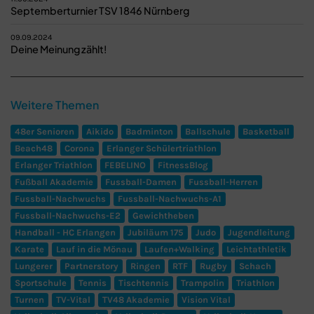
Septemberturnier TSV 1846 Nürnberg
09.09.2024
Deine Meinung zählt!
Weitere Themen
48er Senioren
Aikido
Badminton
Ballschule
Basketball
Beach48
Corona
Erlanger Schülertriathlon
Erlanger Triathlon
FEBELINO
FitnessBlog
Fußball Akademie
Fussball-Damen
Fussball-Herren
Fussball-Nachwuchs
Fussball-Nachwuchs-A1
Fussball-Nachwuchs-E2
Gewichtheben
Handball - HC Erlangen
Jubiläum 175
Judo
Jugendleitung
Karate
Lauf in die Mönau
Laufen+Walking
Leichtathletik
Lungerer
Partnerstory
Ringen
RTF
Rugby
Schach
Sportschule
Tennis
Tischtennis
Trampolin
Triathlon
Turnen
TV-Vital
TV48 Akademie
Vision Vital