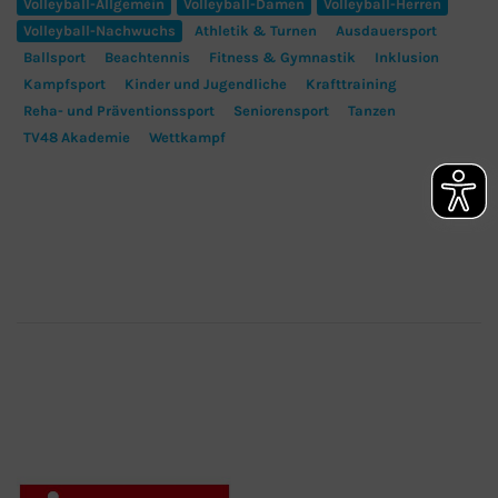
Volleyball-Allgemein
Volleyball-Damen
Volleyball-Herren
Volleyball-Nachwuchs
Athletik & Turnen
Ausdauersport
Ballsport
Beachtennis
Fitness & Gymnastik
Inklusion
Kampfsport
Kinder und Jugendliche
Krafttraining
Reha- und Präventionssport
Seniorensport
Tanzen
TV48 Akademie
Wettkampf