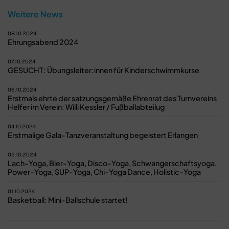
Weitere News
08.10.2024
Ehrungsabend 2024
07.10.2024
GESUCHT: Übungsleiter:innen für Kinderschwimmkurse
06.10.2024
Erstmals ehrte der satzungsgemäße Ehrenrat des Turnvereins
Helfer im Verein: Willi Kessler / Fußballabteilug
04.10.2024
Erstmalige Gala-Tanzveranstaltung begeistert Erlangen
02.10.2024
Lach-Yoga, Bier-Yoga, Disco-Yoga, Schwangerschaftsyoga,
Power-Yoga, SUP-Yoga, Chi-Yoga Dance, Holistic-Yoga
01.10.2024
Basketball: Mini-Ballschule startet!