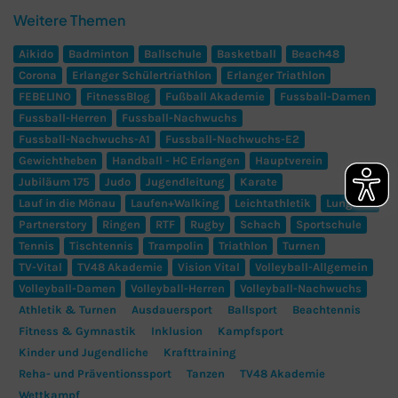
Weitere Themen
Aikido
Badminton
Ballschule
Basketball
Beach48
Corona
Erlanger Schülertriathlon
Erlanger Triathlon
FEBELINO
FitnessBlog
Fußball Akademie
Fussball-Damen
Fussball-Herren
Fussball-Nachwuchs
Fussball-Nachwuchs-A1
Fussball-Nachwuchs-E2
Gewichtheben
Handball - HC Erlangen
Hauptverein
Jubiläum 175
Judo
Jugendleitung
Karate
Lauf in die Mönau
Laufen+Walking
Leichtathletik
Lungerer
Partnerstory
Ringen
RTF
Rugby
Schach
Sportschule
Tennis
Tischtennis
Trampolin
Triathlon
Turnen
TV-Vital
TV48 Akademie
Vision Vital
Volleyball-Allgemein
Volleyball-Damen
Volleyball-Herren
Volleyball-Nachwuchs
Athletik & Turnen
Ausdauersport
Ballsport
Beachtennis
Fitness & Gymnastik
Inklusion
Kampfsport
Kinder und Jugendliche
Krafttraining
Reha- und Präventionssport
Tanzen
TV48 Akademie
Wettkampf