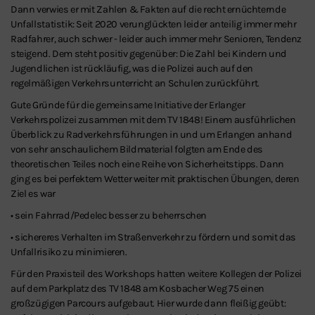
Dann verwies er mit Zahlen & Fakten auf die recht ernüchternde
Unfallstatistik: Seit 2020 verunglückten leider anteilig immer mehr
Radfahrer, auch schwer - leider auch immer mehr Senioren, Tendenz
steigend. Dem steht positiv gegenüber: Die Zahl bei Kindern und
Jugendlichen ist rückläufig, was die Polizei auch auf den
regelmäßigen Verkehrsunterricht an Schulen zurückführt.
Gute Gründe für die gemeinsame Initiative der Erlanger
Verkehrspolizei zusammen mit dem TV 1848! Einem ausführlichen
Überblick zu Radverkehrsführungen in und um Erlangen anhand
von sehr anschaulichem Bildmaterial folgten am Ende des
theoretischen Teiles noch eine Reihe von Sicherheitstipps. Dann
ging es bei perfektem Wetter weiter mit praktischen Übungen, deren
Ziel es war
• sein Fahrrad/Pedelec besser zu beherrschen
• sichereres Verhalten im Straßenverkehr zu fördern und somit das
Unfallrisiko zu minimieren.
Für den Praxisteil des Workshops hatten weitere Kollegen der Polizei
auf dem Parkplatz des TV 1848 am Kosbacher Weg 75 einen
großzügigen Parcours aufgebaut. Hier wurde dann fleißig geübt: