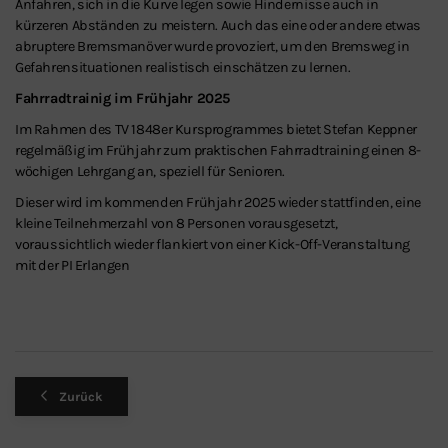
Anfahren, sich in die Kurve legen sowie Hindernisse auch in
kürzeren Abständen zu meistern. Auch das eine oder andere etwas
abruptere Bremsmanöver wurde provoziert, um den Bremsweg in
Gefahrensituationen realistisch einschätzen zu lernen.
Fahrradtrainig im Frühjahr 2025
Im Rahmen des TV 1848er Kursprogrammes bietet Stefan Keppner
regelmäßig im Frühjahr zum praktischen Fahrradtraining einen 8-
wöchigen Lehrgang an, speziell für Senioren.
Dieser wird im kommenden Frühjahr 2025 wieder stattfinden, eine
kleine Teilnehmerzahl von 8 Personen vorausgesetzt,
voraussichtlich wieder flankiert von einer Kick-Off-Veranstaltung
mit der PI Erlangen
Zurück