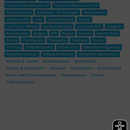
Fussball-Nachwuchs-A1
Fussball-Nachwuchs-E2
Gewichtheben
Handball - HC Erlangen
Hauptverein
Jubiläum 175
Judo
Jugendleitung
Karate
Lauf in die Mönau
Laufen+Walking
Leichtathletik
Lungerer
Partnerstory
Ringen
RTF
Rugby
Schach
Sportschule
Tennis
Tischtennis
Trampolin
Triathlon
Turnen
TV-Vital
TV48 Akademie
Vision Vital
Volleyball-Allgemein
Volleyball-Damen
Volleyball-Herren
Volleyball-Nachwuchs
Athletik & Turnen
Ausdauersport
Beachtennis
Fitness & Gymnastik
Inklusion
Kampfsport
Krafttraining
Reha- und Präventionssport
Seniorensport
Tanzen
TV48 Akademie