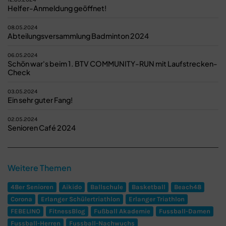
Helfer-Anmeldung geöffnet!
08.05.2024
Abteilungsversammlung Badminton 2024
06.05.2024
Schön war's beim 1. BTV COMMUNITY-RUN mit Laufstrecken-
Check
03.05.2024
Ein sehr guter Fang!
02.05.2024
Senioren Café 2024
Weitere Themen
48er Senioren
Aikido
Ballschule
Basketball
Beach48
Corona
Erlanger Schülertriathlon
Erlanger Triathlon
FEBELINO
FitnessBlog
Fußball Akademie
Fussball-Damen
Fussball-Herren
Fussball-Nachwuchs