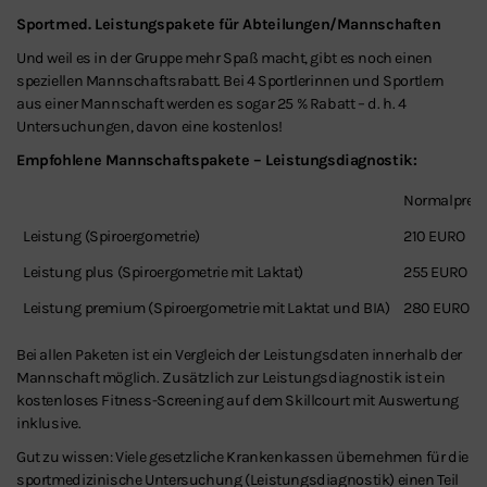
Sportmed. Leistungspakete für Abteilungen/Mannschaften
Und weil es in der Gruppe mehr Spaß macht, gibt es noch einen
speziellen Mannschaftsrabatt. Bei 4 Sportlerinnen und Sportlern
aus einer Mannschaft werden es sogar 25 % Rabatt – d. h. 4
Untersuchungen, davon eine kostenlos!
Empfohlene Mannschaftspakete – Leistungsdiagnostik:
Normalpreis
Leistung (Spiroergometrie)
210 EURO
Leistung plus (Spiroergometrie mit Laktat)
255 EURO
Leistung premium (Spiroergometrie mit Laktat und BIA)
280 EURO
Bei allen Paketen ist ein Vergleich der Leistungsdaten innerhalb der
Mannschaft möglich. Zusätzlich zur Leistungsdiagnostik ist ein
kostenloses Fitness-Screening auf dem Skillcourt mit Auswertung
inklusive.
Gut zu wissen: Viele gesetzliche Krankenkassen übernehmen für die
sportmedizinische Untersuchung (Leistungsdiagnostik) einen Teil