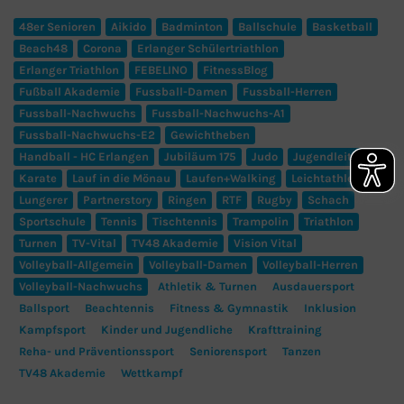
48er Senioren
Aikido
Badminton
Ballschule
Basketball
Beach48
Corona
Erlanger Schülertriathlon
Erlanger Triathlon
FEBELINO
FitnessBlog
Fußball Akademie
Fussball-Damen
Fussball-Herren
Fussball-Nachwuchs
Fussball-Nachwuchs-A1
Fussball-Nachwuchs-E2
Gewichtheben
Handball - HC Erlangen
Jubiläum 175
Judo
Jugendleitung
Karate
Lauf in die Mönau
Laufen+Walking
Leichtathletik
Lungerer
Partnerstory
Ringen
RTF
Rugby
Schach
Sportschule
Tennis
Tischtennis
Trampolin
Triathlon
Turnen
TV-Vital
TV48 Akademie
Vision Vital
Volleyball-Allgemein
Volleyball-Damen
Volleyball-Herren
Volleyball-Nachwuchs
Athletik & Turnen
Ausdauersport
Ballsport
Beachtennis
Fitness & Gymnastik
Inklusion
Kampfsport
Kinder und Jugendliche
Krafttraining
Reha- und Präventionssport
Seniorensport
Tanzen
TV48 Akademie
Wettkampf