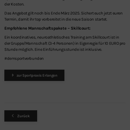
der Kosten.
Das Angebot gilt noch bis Ende März 2025. Sichert euch jetzt euren
Termin, damit ihr top vorbereitet in die neue Saison startet.
Empfohlene Mannschaftspakete – Skillcourt:
Ein koordinatives, neuroathletisches Training am Skillcourt ist in
der Gruppe/Mannschaft (3-4 Personen) in Eigenregie für 10 EURO pro
Stunde möglich. Eine Einführungsstunde ist inklusive.
#demsportverbunden
zur Sportpraxis Erlangen
Zurück