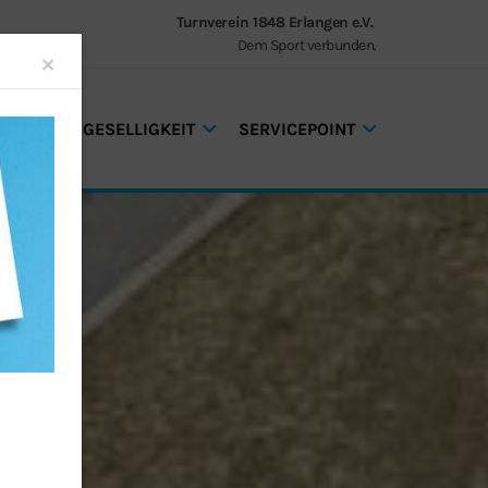
Turnverein 1848 Erlangen e.V.
Dem Sport verbunden.
Close
×
GEN UND GESELLIGKEIT
SERVICEPOINT