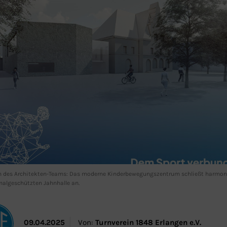
on des Architekten-Teams: Das moderne Kinderbewegungszentrum schließt harmon
algeschützten Jahnhalle an.
09.04.2025
Von:
Turnverein 1848 Erlangen e.V.