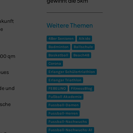
gewinnt die 5km
ukunft
Weitere Themen
ie
48er Senioren
Aikido
Badminton
Ballschule
 400 qm
Basketball
Beach48
Corona
eues
Erlanger Schülertriathlon
Erlanger Triathlon
nde und
FEBELINO
FitnessBlog
Fußball Akademie
ische
Fussball-Damen
Fussball-Herren
Fussball-Nachwuchs
Fussball-Nachwuchs-A1