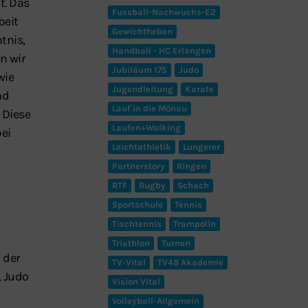
t. Das
Fussball-Nachwuchs-E2
beit
Gewichtheben
tnis,
Handball - HC Erlangen
n wir
Jubiläum 175
Judo
wie
Jugendleitung
Karate
nd
Lauf in die Mönau
 Diese
Laufen+Walking
ei
Leichtathletik
Lungerer
Partnerstory
Ringen
RTF
Rugby
Schach
Sportschule
Tennis
Tischtennis
Trampolin
Triathlon
Turnen
 der
TV-Vital
TV48 Akademie
, Judo
Vision Vital
Volleyball-Allgemein