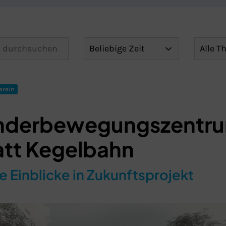
erein
nderbewegungszentr
att Kegelbahn
e Einblicke in Zukunftsprojekt
Schließen