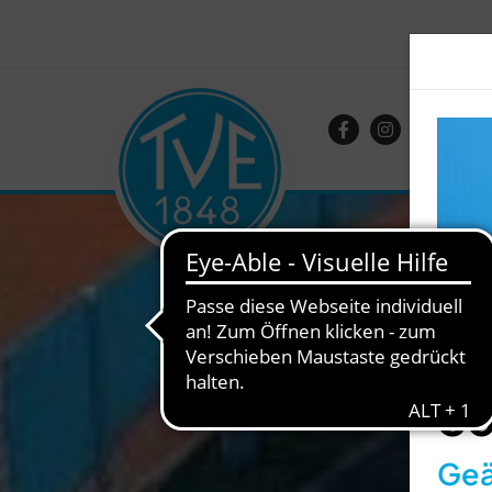
So
Geä