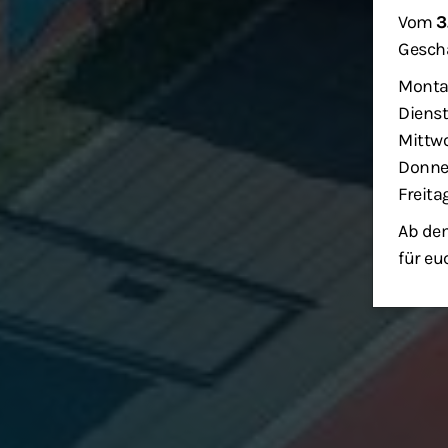
Vom
3
Geschä
Monta
Dienst
Mittwo
Donner
Freita
Ab dem
für eu