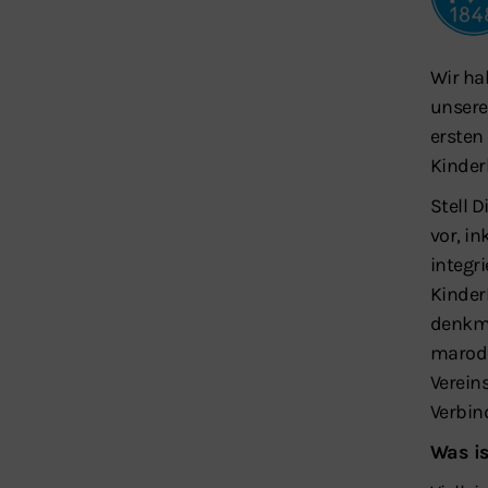
Wir ha
unseres
ersten
Kinde
Stell 
vor, i
integr
Kinder
denkma
marode
Verein
Verbin
Was i