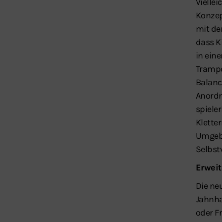
Vielle
Konzep
mit der
dass K
in ein
Trampo
Balanc
Anordn
spiele
Klette
Umgebu
Selbst
Erwei
Die ne
Jahnha
oder F