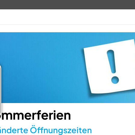
TV 1848
ANGEBOTE
VERANSTALTUN
mmerferien
nderte Öffnungszeiten