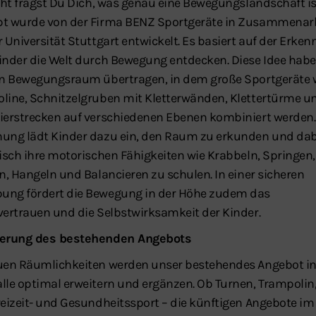
icht fragst Du Dich, was genau eine Bewegungslandschaft is
t wurde von der Firma BENZ Sportgeräte in Zusammenar
 Universität Stuttgart entwickelt. Es basiert auf der Erkenn
inder die Welt durch Bewegung entdecken. Diese Idee habe
en Bewegungsraum übertragen, in dem große Sportgeräte 
line, Schnitzelgruben mit Kletterwänden, Klettertürme u
ierstrecken auf verschiedenen Ebenen kombiniert werden.
ung lädt Kinder dazu ein, den Raum zu erkunden und dab
risch ihre motorischen Fähigkeiten wie Krabbeln, Springen,
rn, Hangeln und Balancieren zu schulen. In einer sicheren
ng fördert die Bewegung in der Höhe zudem das
vertrauen und die Selbstwirksamkeit der Kinder.
terung des bestehenden Angebots
uen Räumlichkeiten werden unser bestehendes Angebot in
lle optimal erweitern und ergänzen. Ob Turnen, Trampolin
reizeit- und Gesundheitssport – die künftigen Angebote im