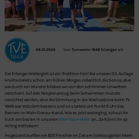
08.10.2024
Von:
Turnverein 1848 Erlangen e.V.
Der Erlanger Wettergott ist ein Triathlon-Fan! Bei unserer 33. Auflage
knallte bereits schon am frühen Morgen ordentlich die Sonne, aber
wie durch ein Wunder blieben wir von den schlimmen Unwettern
verschont. Auf den Neoprenanzug beim Schwimmen musste
verzichtet werden, aber die Stimmung in der Wechselzone beim TV
1848 war trotzdem bestens und so startete um Punkt 9 Uhr das
Rennen im Main-Donau-Kanal. Wie es jetzt weiterging, schaut ihr
Euch am besten in unserem
After-Race-Video
an...da könnt Ihr so
richtig mitfiebern!
Insgesamt durften wir 822 Finisher im Ziel am Schlossgarten feiern