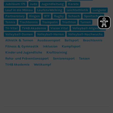
Jubiläum 175
Judo
Jugendleitung
Karate
Lauf in die Mönau
Laufen+Walking
Leichtathletik
Lungerer
Partnerstory
Ringen
RTF
Rugby
Schach
Sportschule
Tennis
Tischtennis
Trampolin
Triathlon
Turnen
TV-Vital
TV48 Akademie
Vision Vital
Volleyball-Allgemein
Volleyball-Damen
Volleyball-Herren
Volleyball-Nachwuchs
Athletik & Turnen
Ausdauersport
Ballsport
Beachtennis
Fitness & Gymnastik
Inklusion
Kampfsport
Kinder und Jugendliche
Krafttraining
Reha- und Präventionssport
Seniorensport
Tanzen
TV48 Akademie
Wettkampf