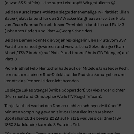
(davon 55 Staffeln) – eine super Leistung!!! Wir gratulieren 😊
Bei den Kurzdistanz-Athleten siegte der ehemalige TV-Triathlet Kilian
Bauer (jetzt startend für den SV Wacker Burghausen) vor Jan Pluta
vom Team Fahrrad Dresel. Unsere TV-Athleten landeten auf Platz 3
(Johannes Bader) und Platz 4 (Georg Schneider).
Bei den Damen konnte die Vorjahres-Siegerin Elena Pluta vom SSV
Forchheim erneut gewinnen und verwies Lena Götzenberger (Team
M-net / TSV Zirndorf) auf Platz 2 und Hanna Ehnis (TB Erlangen) auf
Platz 3.
Profi-Triathlet Felix Hentschel hatte auf der Mitteldistanz leider Pech:
er musste mit einem Rad-Defekt auf der Radstrecke aufgeben und
konnte das Rennen leider nicht beenden.
Es siegte Lukas Stengel (Arriba Göppersdorf) vor Alexander Richter
(Memmert) und Christopher Werle (TV Riegel TriTeam).
Tanja Neubert war bei den Damen nicht zu schlagen: Mit über 18
Minuten Vorsprung gewann sie vor Elena Illeditsch (Aalener
Sportallianz), die bereits 2023 auf Platz 2 war. Jessica Ittner (TSV
1860 Staffelstein) kam als 3.Frau ins Ziel.
Für uns als Orga-Team war es natürlich ein sehr anstrengendes