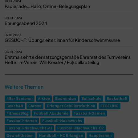
10.10.2024
Papier ade… Hallo, Online-Belegungsplan
08.10.2024
Ehrungsabend 2024
07.10.2024
GESUCHT: Übungsleiter:innen für Kinderschwimmkurse
06.10.2024
Erstmals ehrte der satzungsgemäße Ehrenrat des Turnvereins
Helfer im Verein: Willi Kessler / Fußballabteilug
Weitere Themen
48er Senioren
Aikido
Badminton
Ballschule
Basketball
Beach48
Corona
Erlanger Schülertriathlon
FEBELINO
FitnessBlog
Fußball Akademie
Fussball-Damen
Fussball-Herren
Fussball-Nachwuchs
Fussball-Nachwuchs-A1
Fussball-Nachwuchs-E2
Gewichtheben
Handball - HC Erlangen
Hauptverein