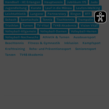
Handball - HC Erlangen
Hauptverein
Jubiläum 175
Judo
Jugendleitung
Karate
Lauf in die Mönau
Laufen+Walking
Leichtathletik
Lungerer
Partnerstory
Ringen
RTF
Schach
Sportschule
Tennis
Tischtennis
Trampolin
Triathlon
Turnen
TV-Vital
TV48 Akademie
Vision Vital
Volleyball-Allgemein
Volleyball-Damen
Volleyball-Herren
Volleyball-Nachwuchs
Athletik & Turnen
Ausdauersport
Beachtennis
Fitness & Gymnastik
Inklusion
Kampfsport
Krafttraining
Reha- und Präventionssport
Seniorensport
Tanzen
TV48 Akademie