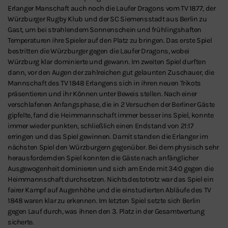
Erlanger Manschaft auch noch die Laufer Dragons vom TV 1877, der
Würzburger Rugby Klub und der SC Siemensstadt aus Berlin zu
Gast, um bei strahlendem Sonnenschein und frühlingshaften
Temperaturen ihre Spieler auf den Platz zu bringen. Das erste Spiel
bestritten die Würzburger gegen die Laufer Dragons, wobei
Würzburg klar dominierte und gewann. Im zweiten Spiel durften
dann, vor den Augen der zahlreichen gut gelaunten Zuschauer, die
Mannschaft des TV 1848 Erlangens sich in ihren neuen Trikots
präsentieren und ihr Können unter Beweis stellen. Nach einer
verschlafenen Anfangsphase, die in 2 Versuchen der Berliner Gäste
gipfelte, fand die Heimmannschaft immer besser ins Spiel, konnte
immer wieder punkten, schließlich einen Endstand von 21:17
erringen und das Spiel gewinnen. Damit standen die Erlanger im
nächsten Spiel den Würzburgern gegenüber. Bei dem physisch sehr
herausfordernden Spiel konnten die Gäste nach anfänglicher
Ausgewogenheit dominieren und sich am Ende mit 34:0 gegen die
Heimmannschaft durchsetzen. Nichtsdestotrotz war das Spiel ein
fairer Kampf auf Augenhöhe und die einstudierten Abläufe des TV
1848 waren klar zu erkennen. Im letzten Spiel setzte sich Berlin
gegen Lauf durch, was ihnen den 3. Platz in der Gesamtwertung
sicherte.