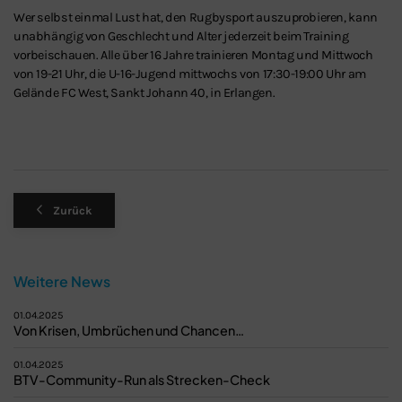
Wer selbst einmal Lust hat, den Rugbysport auszuprobieren, kann
unabhängig von Geschlecht und Alter jederzeit beim Training
vorbeischauen. Alle über 16 Jahre trainieren Montag und Mittwoch
von 19-21 Uhr, die U-16-Jugend mittwochs von 17:30-19:00 Uhr am
Gelände FC West, Sankt Johann 40, in Erlangen.
Zurück
Weitere News
01.04.2025
Von Krisen, Umbrüchen und Chancen…
01.04.2025
BTV-Community-Run als Strecken-Check