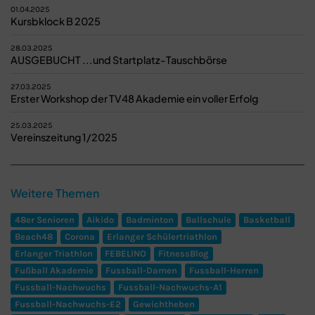
01.04.2025
Kursbklock B 2025
28.03.2025
AUSGEBUCHT ...und Startplatz-Tauschbörse
27.03.2025
Erster Workshop der TV48 Akademie ein voller Erfolg
25.03.2025
Vereinszeitung 1/2025
Weitere Themen
48er Senioren
Aikido
Badminton
Ballschule
Basketball
Beach48
Corona
Erlanger Schülertriathlon
Erlanger Triathlon
FEBELINO
FitnessBlog
Fußball Akademie
Fussball-Damen
Fussball-Herren
Fussball-Nachwuchs
Fussball-Nachwuchs-A1
Fussball-Nachwuchs-E2
Gewichtheben