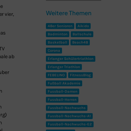
ne
Weitere Themen
r vier,
48er Senioren
Aikido
tas
Badminton
Ballschule
Basketball
Beach48
TV
Corona
nale ab
Erlanger Schülertriathlon
Erlanger Triathlon
uber
FEBELINO
FitnessBlog
Fußball Akademie
en
Fussball-Damen
Fussball-Herren
n
Fussball-Nachwuchs
rg)
Fussball-Nachwuchs-A1
h
Fussball-Nachwuchs-E2
l.