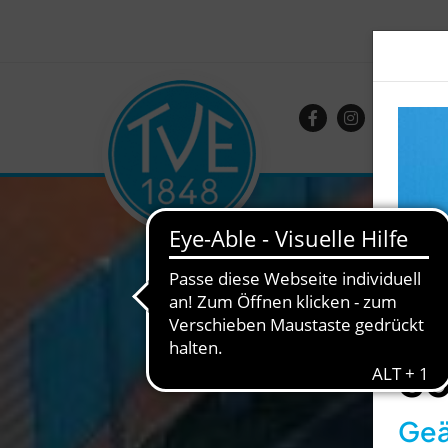
So
Geä