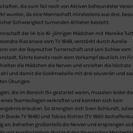
haften, die zum Teil noch von Aktiven befreundeter Verei
rkt wurden, da eine Mannschaft mindestens aus drei, besse
licher Schwierigkeit turnenden Athleten besteht.
nnschaft der 14- bis 16- jährigen Mädchen mit Mareike Tut
exandra Riazanova vom TV 1848, verstärkt durch Aurelia
nn von der Bayreuther Turnerschaft und Leni Schlee vom 
nstadt, führte bereits nach dem Vorkampf deutlich. Im Fi
ehielten die Mädchen die Nerven und erzielten die höchste
ahl und damit die Goldmedaille mit drei souverän und sa
ten Übungen.
ngen, die im Bereich 15+ gestartet waren, mussten leider d
l eines Teamkollegen verkraften und konnten sich kein
hergebnis erlauben. So strengten sich Sven Schlundt, Julia
ich (beide TV 1848) und Tobias Richter (TV 1860 Aschaffenbu
ig an, behielten großenteils die Nerven und ersprangen sic
lls mit komfortablem Abstand den Bayerischen Meistertite