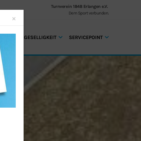
Turnverein 1848 Erlangen e.V.
Dem Sport verbunden.
Close
×
GEN UND GESELLIGKEIT
SERVICEPOINT