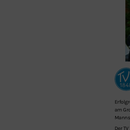
Erfolg
am Gro
Mannsc
Der TV