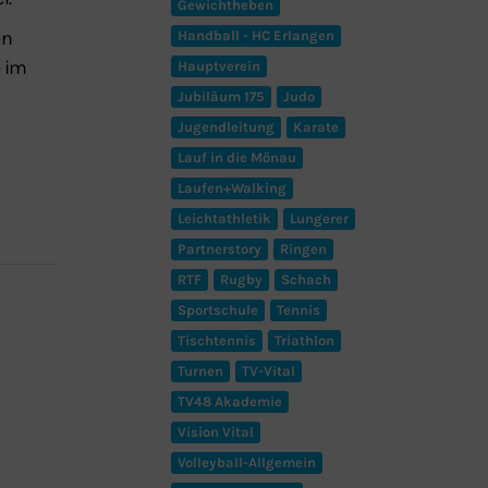
Gewichtheben
en
Handball - HC Erlangen
e im
Hauptverein
Jubiläum 175
Judo
Jugendleitung
Karate
Lauf in die Mönau
Laufen+Walking
Leichtathletik
Lungerer
Partnerstory
Ringen
RTF
Rugby
Schach
Sportschule
Tennis
Tischtennis
Triathlon
Turnen
TV-Vital
TV48 Akademie
Vision Vital
Volleyball-Allgemein