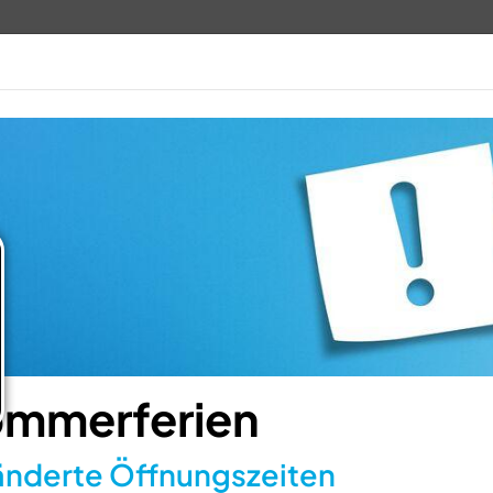
TV 1848
ANGEBOTE
VERANSTALTUN
mmerferien
nderte Öffnungszeiten