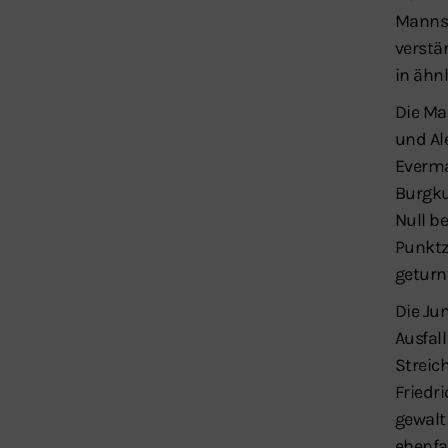
Mannsc
verstä
in ähn
Die Ma
und Al
Everma
Burgku
Null b
Punktz
geturn
Die Ju
Ausfal
Streic
Friedr
gewalt
ebenfa