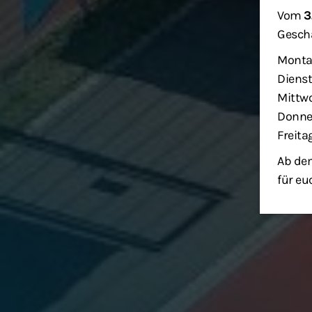
Vom
3
Geschä
Monta
Dienst
Mittwo
Donner
Freita
Ab dem
für eu