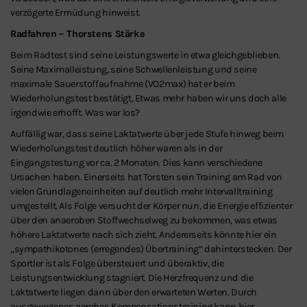
verzögerte Ermüdung hinweist.
Radfahren – Thorstens Stärke
Beim Radtest sind seine Leistungswerte in etwa gleichgeblieben.
Seine Maximalleistung, seine Schwellenleistung und seine
maximale Sauerstoffaufnahme (VO2max) hat er beim
Wiederholungstest bestätigt, Etwas mehr haben wir uns doch alle
irgendwie erhofft. Was war los?
Auffällig war, dass seine Laktatwerte über jede Stufe hinweg beim
Wiederholungstest deutlich höher waren als in der
Eingangstestung vor ca. 2 Monaten. Dies kann verschiedene
Ursachen haben. Einerseits hat Torsten sein Training am Rad von
vielen Grundlageneinheiten auf deutlich mehr Intervalltraining
umgestellt. Als Folge versucht der Körper nun, die Energie effizienter
über den anaeroben Stoffwechselweg zu bekommen, was etwas
höhere Laktatwerte nach sich zieht. Andererseits könnte hier ein
„sympathikotones (erregendes) Übertraining“ dahinterstecken. Der
Sportler ist als Folge übersteuert und überaktiv, die
Leistungsentwicklung stagniert. Die Herzfrequenz und die
Laktatwerte liegen dann über den erwarteten Werten. Durch
ausgewogenes aerobes Kompensationstraining kann hier