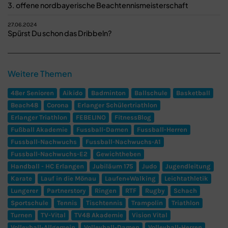
3. offene nordbayerische Beachtennismeisterschaft
27.06.2024
Spürst Du schon das Dribbeln?
Weitere Themen
48er Senioren
Aikido
Badminton
Ballschule
Basketball
Beach48
Corona
Erlanger Schülertriathlon
Erlanger Triathlon
FEBELINO
FitnessBlog
Fußball Akademie
Fussball-Damen
Fussball-Herren
Fussball-Nachwuchs
Fussball-Nachwuchs-A1
Fussball-Nachwuchs-E2
Gewichtheben
Handball - HC Erlangen
Jubiläum 175
Judo
Jugendleitung
Karate
Lauf in die Mönau
Laufen+Walking
Leichtathletik
Lungerer
Partnerstory
Ringen
RTF
Rugby
Schach
Sportschule
Tennis
Tischtennis
Trampolin
Triathlon
Turnen
TV-Vital
TV48 Akademie
Vision Vital
Volleyball-Allgemein
Volleyball-Damen
Volleyball-Herren