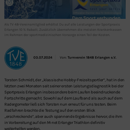
Als TV 48-Vereinsmitglied erhältst Du auf alle Leistungen der Sportpraxis
Erlangen 10 % Rabatt. Zusätzlich übernehmen die meisten Krankenkassen
im Rahmen der sportmedizinischen Vorsorge einen Teil der Kosten.
03.07.2024
Von:
Turnverein 1848 Erlangen e.V.
Torsten Schmidt, der „klassische Hobby-Freizeitsportler“, hat in den
letzten zwei Monaten seit seiner ersten Leistungsdiagnostik bei der
Sportpraxis Erlangen insbesondere beim Laufen beeindruckende
Fortschritte gemacht. Sowohl auf dem Laufband als auch auf dem
Radergometer ließ sich Torsten nun erneut für uns testen. Beim
Radfahren brachte die Testung auf den ersten Blick
„erschreckende“, aber auch spannende Ergebnisse hervor, die ihm
in Vorbereitung auf den M‑net Erlanger Triathlon definitiv
weiterhelfen werden.