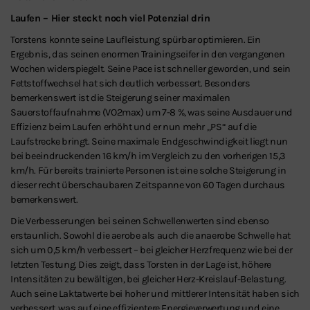
Laufen – Hier steckt noch viel Potenzial drin
Torstens konnte seine Laufleistung spürbar optimieren. Ein
Ergebnis, das seinen enormen Trainingseifer in den vergangenen
Wochen widerspiegelt. Seine Pace ist schneller geworden, und sein
Fettstoffwechsel hat sich deutlich verbessert. Besonders
bemerkenswert ist die Steigerung seiner maximalen
Sauerstoffaufnahme (VO2max) um 7-8 %, was seine Ausdauer und
Effizienz beim Laufen erhöht und er nun mehr „PS“ auf die
Laufstrecke bringt. Seine maximale Endgeschwindigkeit liegt nun
bei beeindruckenden 16 km/h im Vergleich zu den vorherigen 15,3
km/h. Für bereits trainierte Personen ist eine solche Steigerung in
dieser recht überschaubaren Zeitspanne von 60 Tagen durchaus
bemerkenswert.
Die Verbesserungen bei seinen Schwellenwerten sind ebenso
erstaunlich. Sowohl die aerobe als auch die anaerobe Schwelle hat
sich um 0,5 km/h verbessert – bei gleicher Herzfrequenz wie bei der
letzten Testung. Dies zeigt, dass Torsten in der Lage ist, höhere
Intensitäten zu bewältigen, bei gleicher Herz-Kreislauf-Belastung.
Auch seine Laktatwerte bei hoher und mittlerer Intensität haben sich
verbessert, was auf eine effizientere Energieverwertung und eine