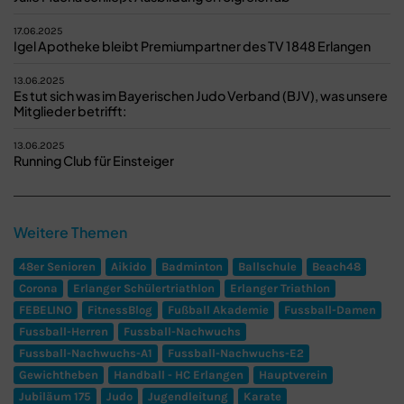
17.06.2025
Igel Apotheke bleibt Premiumpartner des TV 1848 Erlangen
13.06.2025
Es tut sich was im Bayerischen Judo Verband (BJV), was unsere
Mitglieder betrifft:
13.06.2025
Running Club für Einsteiger
Weitere Themen
48er Senioren
Aikido
Badminton
Ballschule
Beach48
Corona
Erlanger Schülertriathlon
Erlanger Triathlon
FEBELINO
FitnessBlog
Fußball Akademie
Fussball-Damen
Fussball-Herren
Fussball-Nachwuchs
Fussball-Nachwuchs-A1
Fussball-Nachwuchs-E2
Gewichtheben
Handball - HC Erlangen
Hauptverein
Jubiläum 175
Judo
Jugendleitung
Karate