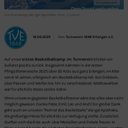
Die Give-Aways der Igel Apotheke. Foto: J. Lorenz
18.06.2025
Von:
Turnverein 1848 Erlangen e.V.
Auf unser
erstes Basketballcamp im Turnverein
blicken wir
äußerst positiv zurück. Insgesamt nahmen in der ersten
Pfingstferienwoche 2025 über 30 Kids aus ganz Erlangen, im Alter
von 6-14 Jahren, erfolgreich am Basketballcamp teil. Von Dribbeln,
über Passen und Werfen bis hin zu verschiedenen Wettbewerben
war für alle Kids etwas cooles dabei.
Ohne unsere engagierten Basketballtrainer wäre das alles aber nicht
möglich gewesen. Danke Peter, Emil, Leo und Andi! Ein großer Dank
geht auch an unseren "Partner des Basketballs" die Igel Apotheke,
die großartige Preise für alle Kids zur Verfügung stellte. Zusätzlich
durften sich die Kids auch über Medaillen und Pokale freuen. In