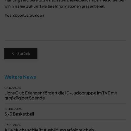
Planung sind bereits die nächsten Basketballcamps. Hierzu werden
wir in naher Zukunft weitere Informationen präsentieren.
#demsportverbunden
Zurück
Weitere News
03.07.2025
Lions Club Erlangen fördert die ID-Judogruppe im TVE mit
großzügiger Spende
30.06.2025
3x3 Basketball
27.06.2025
Julie Mucha schließt Ausbildung erfolgreich ab