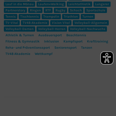
Lauf in die Mönau
Laufen+Walking
Leichtathletik
Lungerer
Partnerstory
Ringen
RTF
Rugby
Schach
Sportschule
Tennis
Tischtennis
Trampolin
Triathlon
Turnen
TV-Vital
TV48 Akademie
Vision Vital
Volleyball-Allgemein
Volleyball-Damen
Volleyball-Herren
Volleyball-Nachwuchs
Athletik & Turnen
Ausdauersport
Beachtennis
Fitness & Gymnastik
Inklusion
Kampfsport
Krafttraining
Reha- und Präventionssport
Seniorensport
Tanzen
TV48 Akademie
Wettkampf