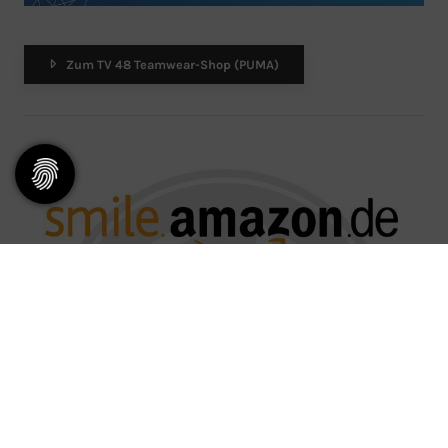
Zum TV 48 Teamwear-Shop (PUMA)