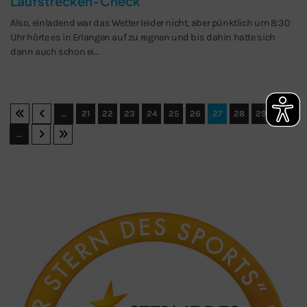
Laufstrecken-Check
Also, einladend war das Wetter leider nicht, aber pünktlich um 8:30
Uhr hörte es in Erlangen auf zu regnen und bis dahin hatte sich
dann auch schon ei…
…
21
22
23
24
25
26
27
28
29
30
…