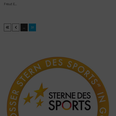
Freut E…
…
31