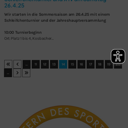
26.4.25
Wir starten in die Sommersaison am 26.4.25 mit einem
Schleifchenturnier und der Jahreshauptversammlung
10:00 Turnierbeginn
Ort: Platz 1 bis 4, Kosbacher…
…
11
12
13
14
15
16
17
18
19
20
…